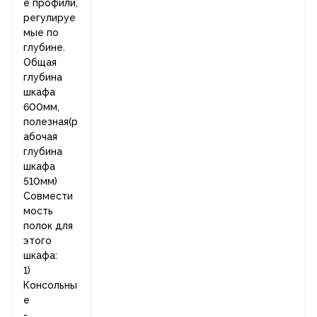
е профили,
регулируе
мые по
глубине.
Общая
глубина
шкафа
600мм,
полезная(р
абочая
глубина
шкафа
510мм)
Совмести
мость
полок для
этого
шкафа:
1)
Консольны
е
-