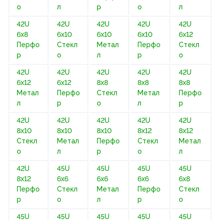
о
л
р
о
л
42U
42U
42U
42U
42U
6х8
6х10
6х10
6х10
6х12
Перфо
Стекл
Метал
Перфо
Стекл
р
о
л
р
о
42U
42U
42U
42U
42U
6х12
6х12
8х8
8х8
8х8
Метал
Перфо
Стекл
Метал
Перфо
л
р
о
л
р
42U
42U
42U
42U
42U
8х10
8х10
8х10
8х12
8х12
Стекл
Метал
Перфо
Стекл
Метал
о
л
р
о
л
42U
45U
45U
45U
45U
8х12
6х6
6х6
6х6
6х8
Перфо
Стекл
Метал
Перфо
Стекл
р
о
л
р
о
45U
45U
45U
45U
45U