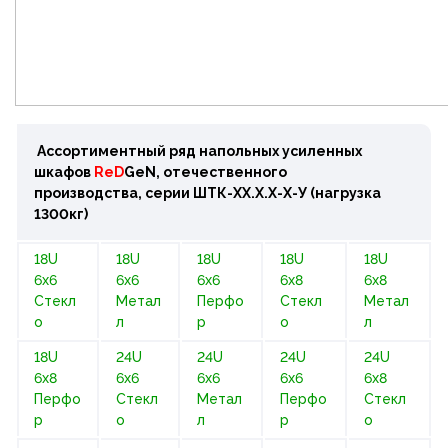
Асcортиментный ряд напольных усиленных
шкафов
ReD
GeN
, отечественного
производства, серии ШТК-ХХ.Х.Х-Х-У (нагрузка
1300кг)
18U
18U
18U
18U
18U
6х6
6х6
6х6
6х8
6х8
Стекл
Метал
Перфо
Стекл
Метал
о
л
р
о
л
18U
24U
24U
24U
24U
6х8
6х6
6х6
6х6
6х8
Перфо
Стекл
Метал
Перфо
Стекл
р
о
л
р
о