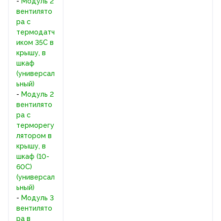
-
Модуль 2
вентилято
ра с
термодатч
иком 35С в
крышу, в
шкаф
(универсал
ьный)
-
Модуль 2
вентилято
ра с
терморегу
лятором в
крышу, в
шкаф (10-
60C)
(универсал
ьный)
-
Модуль 3
вентилято
ра в