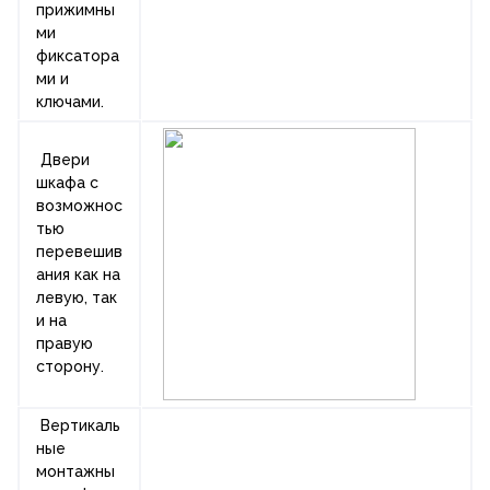
прижимны
ми
фиксатора
ми и
ключами.
Двери
шкафа с
возможнос
тью
перевешив
ания как на
левую, так
и на
правую
сторону.
Вертикаль
ные
монтажны