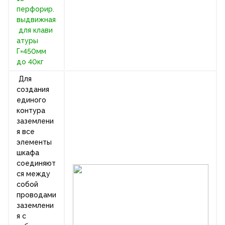
перфорир.
выдвижная
для клави
атуры
Г=450мм
до 40кг
Для
создания
единого
контура
заземлени
я все
элементы
шкафа
соединяют
ся между
собой
проводами
заземлени
я с