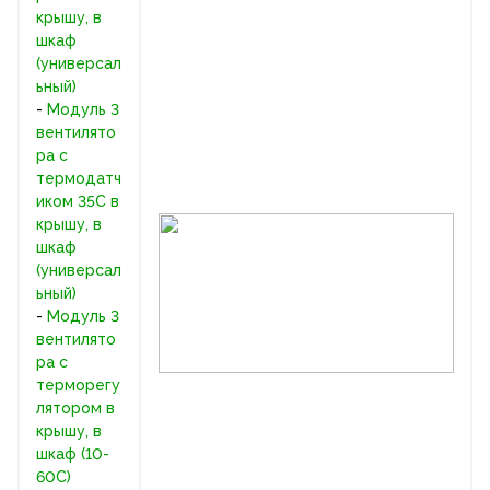
крышу, в
шкаф
(универсал
ьный)
-
Модуль 3
вентилято
ра с
термодатч
иком 35С в
крышу, в
шкаф
(универсал
ьный)
-
Модуль 3
вентилято
ра с
терморегу
лятором в
крышу, в
шкаф (10-
60C)