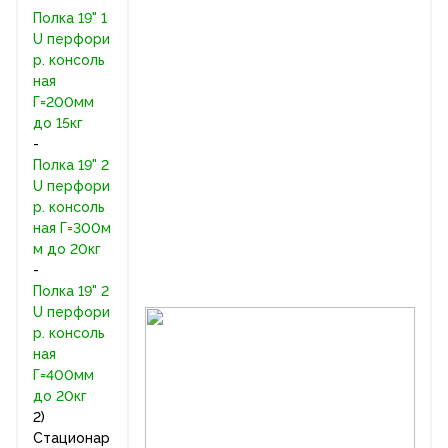
Полка 19" 1
U перфори
р. консоль
ная
Г=200мм
до 15кг
-
Полка 19" 2
U перфори
р. консоль
ная Г=300м
м до 20кг
-
Полка 19" 2
U перфори
р. консоль
ная
Г=400мм
до 20кг
2)
Стационар