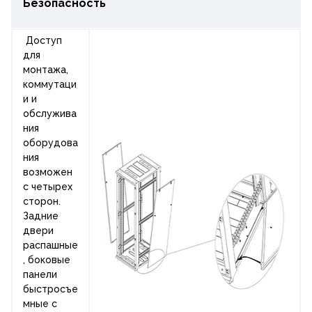
Безопасность
Доступ
для
монтажа,
коммутаци
и и
обслужива
ния
оборудова
ния
возможен
с четырех
сторон.
Задние
двери
распашные
, боковые
панели
быстросъе
мные c