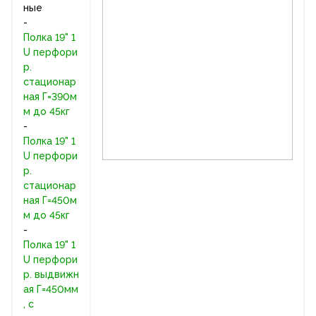
ные
-
Полка 19" 1
U перфори
р.
стационар
ная Г=390м
м до 45кг
-
Полка 19" 1
U перфори
р.
стационар
ная Г=450м
м до 45кг
-
Полка 19" 1
U перфори
р. выдвижн
ая Г=450мм
, с