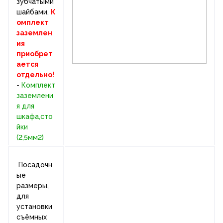
зубчатыми
шайбами.
К
омплект
заземлен
ия
приобрет
ается
отдельно!
-
Комплект
заземлени
я для
шкафа,сто
йки
(2,5мм2)
Посадочн
ые
размеры,
для
установки
съёмных