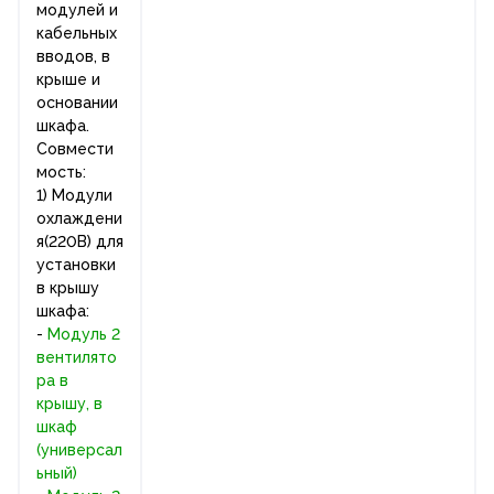
модулей и
кабельных
вводов, в
крыше и
основании
шкафа.
Совмести
мость:
1) Модули
охлаждени
я(220В) для
установки
в крышу
шкафа:
-
Модуль 2
вентилято
ра в
крышу, в
шкаф
(универсал
ьный)