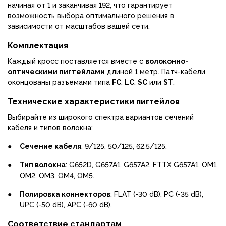
начиная от 1 и заканчивая 192, что гарантирует
возможность выбора оптимального решения в
зависимости от масштабов вашей сети.
Комплектация
Каждый кросс поставляется вместе с
волоконно-
оптическими пигтейлами
длиной 1 метр. Патч-кабели
оконцованы разъемами типа
FC
,
LC
,
SC
или
ST
.
Технические характеристики пигтейлов
Выбирайте из широкого спектра вариантов сечений
кабеля и типов волокна:
●
Сечение кабеля
: 9/125, 50/125, 62.5/125.
●
Тип волокна
: G652D, G657A1, G657A2, FTTX G657A1, OM1,
OM2, OM3, OM4, OM5.
●
Полировка коннекторов
: FLAT (-30 dB), PC (-35 dB),
UPC (-50 dB), APC (-60 dB).
Соответствие стандартам