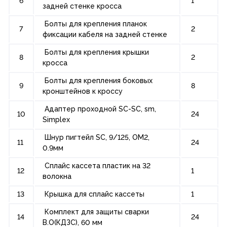
6
1
задней стенке кросса
Болты для крепления планок
7
2
фиксации кабеля на задней стенке
Болты для крепления крышки
8
2
кросса
Болты для крепления боковых
9
8
кронштейнов к кроссу
Адаптер проходной SC-SC, sm,
10
24
Simplex
Шнур пигтейл SC, 9/125, OM2,
11
24
0.9мм
Сплайс кассета пластик на 32
12
1
волокна
13
Крышка для сплайс кассеты
1
Комплект для защиты сварки
14
24
В.О(КДЗС), 60 мм