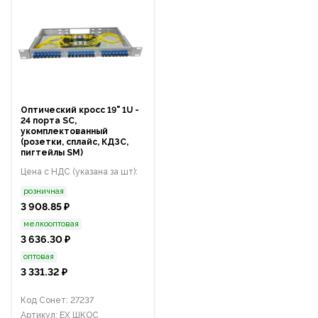
Оптический кросс 19" 1U -
24 порта SC,
укомплектованный
(розетки, сплайс, КДЗС,
пигтейлы SM)
Цена с НДС (указана за шт):
розничная
3 908.85 ₽
мелкооптовая
3 636.30 ₽
оптовая
3 331.32 ₽
Код Сонет: 27237
Артикул: ЕХ ШКОС