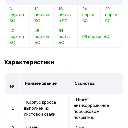
8
12
16
24
32
портов
портов
порто
порта
порта
SC
SC
в SC
SC
SC
40
48
64
портов
портов
порта
96 портов SC
SC
SC
SC
Характеристики
Наименование
Свойства
№
Имеет
Корпус кросса
антикоррозийное
1
выполнен из
порошковое
листовой стали
покрытие.
2
Сталь
1 мм.