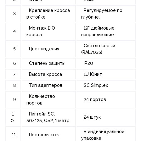
Крепление кросса
Регулируемое по
3
в стойке
глубине.
Монтаж В.О
19" дюймовые
4
кросса
направляющие
Светло серый
5
Цвет изделия
(RAL7035)
6
Степень защиты
IP20
7
Высота кросса
1U Юнит
8
Тип адаптеров
SC Simplex
Количество
9
24 портов
портов
1
Пигтейл SC,
24 штук
0
50/125, OS2, 1 метр
В индивидуальной
11
Поставляется
упаковке