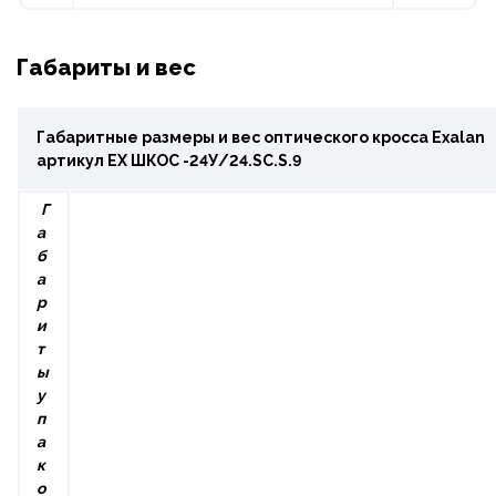
Габариты и вес
Габаритные размеры и вес оптического кросса Exalan
артикул ЕХ ШКОС -24У/24.SC.S.9
Г
а
б
а
р
и
т
ы
у
п
а
к
о