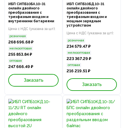
ИБП СИПБ10БА.10-31
ИБП СИПБ10БД.10-31
онлайн двойного
онлайн двойного
преобразования с
преобразования с
трехфазным входом и
трехфазным входом и
внутренними батареями
мощным зарядным
устройством
Цена с НДС (указана за шт):
Цена с НДС (указана за шт):
розничная
розничная
268 696.68 ₽
234 579.47 ₽
мелкооптовая
мелкооптовая
255 853.84 ₽
223 367.29 ₽
оптовая
оптовая
247 666.49 ₽
216 219.51 ₽
Заказать
Заказать