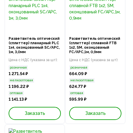
Разветвитель оптический
Разветвитель оптический
(сплиттер) планарный PLC
(сплиттер) сплавной FTB
1х4, оконцованный SC/APC,
1х2, SM, оконцованый
1м, 3,0мм
FC/APC,1м, 0,9мм
Цена с НДС (указана за шт):
Цена с НДС (указана за шт):
розничная
розничная
1 271.54 ₽
664.09 ₽
мелкооптовая
мелкооптовая
1 196.22 ₽
624.77 ₽
оптовая
оптовая
1 141.13 ₽
595.99 ₽
Заказать
Заказать