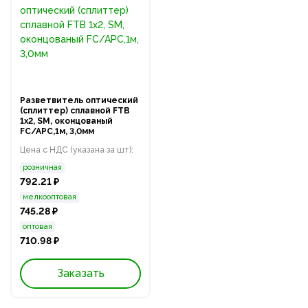
Разветвитель оптический
(сплиттер) сплавной FTB
1х2, SM, оконцованый
FC/APC,1м, 3,0мм
Цена с НДС (указана за шт):
розничная
792.21 ₽
мелкооптовая
745.28 ₽
оптовая
710.98 ₽
Заказать