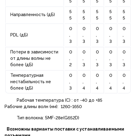
5
5
5
5
5
5
5
5
5
5
Направленность (дБ)
5
5
5
5
5
0
0
0
0
0
PDL (дБ)
,
,
,
,
,
3
3
3
3
3
Потери в зависимости
0
0
0
0
0
от длины волны не
,
,
,
,
,
более (дБ)
2
3
3
3
3
Температурная
0
0
0
0
0
нестабильность не
,
,
,
,
,
более (дБ)
3
4
4
4
4
Рабочая температура (С) : от -40 до +85
Рабочие длины волн (нм): 1260-1650
Тип волокна: SMF-28e(G652D)
Возможны варианты поставки c устанавливаемыми
разъемами