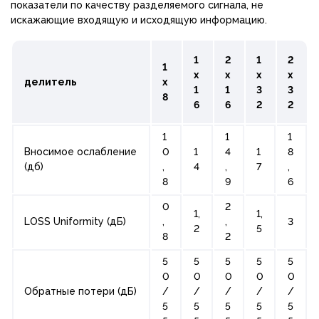
показатели по качеству разделяемого сигнала, не
искажающие входящую и исходящую информацию.
1
2
1
2
1
х
х
х
х
делитель
х
1
1
3
3
8
6
6
2
2
1
1
1
Вносимое ослабление
0
1
4
1
8
(дб)
,
4
,
7
,
8
9
6
0
2
1,
1,
LOSS Uniformity (дБ)
,
,
3
2
5
8
2
5
5
5
5
5
0
0
0
0
0
Обратные потери (дБ)
/
/
/
/
/
5
5
5
5
5