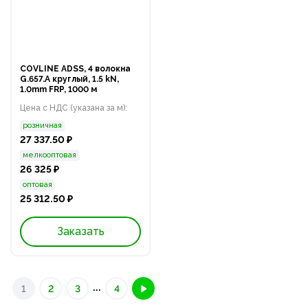
COVLINE ADSS, 4 волокна
G.657.A круглый, 1.5 kN,
1.0mm FRP, 1000 м
Цена с НДС (указана за м):
розничная
27 337.50 ₽
мелкооптовая
26 325 ₽
оптовая
25 312.50 ₽
Заказать
...
1
2
3
4