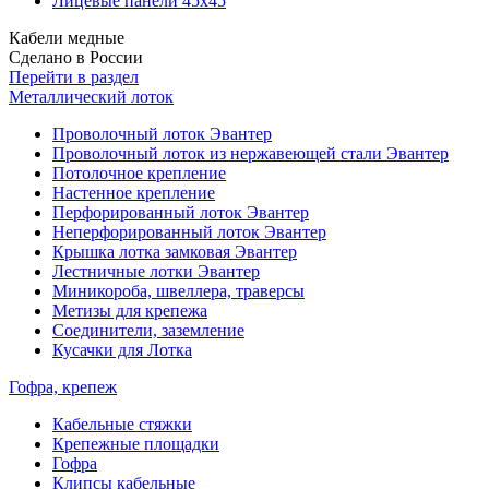
Лицевые панели 45х45
Кабели медные
Сделано в России
Перейти в раздел
Металлический лоток
Проволочный лоток Эвантер
Проволочный лоток из нержавеющей стали Эвантер
Потолочное крепление
Настенное крепление
Перфорированный лоток Эвантер
Неперфорированный лоток Эвантер
Крышка лотка замковая Эвантер
Лестничные лотки Эвантер
Миникороба, швеллера, траверсы
Метизы для крепежа
Соединители, заземление
Кусачки для Лотка
Гофра, крепеж
Кабельные стяжки
Крепежные площадки
Гофра
Клипсы кабельные