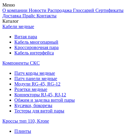
Меню
О компании
Новости
Распродажа
Глоссарий
Сертификаты
Доставка
Прайс
Контакты
Каталог
Кабели медные
Витая пара
Кабель многопарный
Кроссировочная пара
Кабель интерфейса
Компоненты СКС
Патч корды медные
Патч панели медные
Модули RG-45, RG-12
Розетки медные
Коннекторы RJ-45, RJ-12
Обжим и заделка витой пары
Кусачки, бокорезы
Тестеры для витой пары
Кроссы тип 110, Krone
Плинты