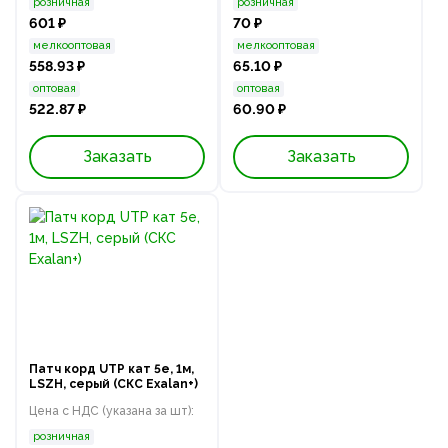
розничная
розничная
601 ₽
70 ₽
мелкооптовая
мелкооптовая
558.93 ₽
65.10 ₽
оптовая
оптовая
522.87 ₽
60.90 ₽
Заказать
Заказать
Патч корд UTP кат 5e, 1м,
LSZH, серый (СКС Exalan+)
Цена с НДС (указана за шт):
розничная