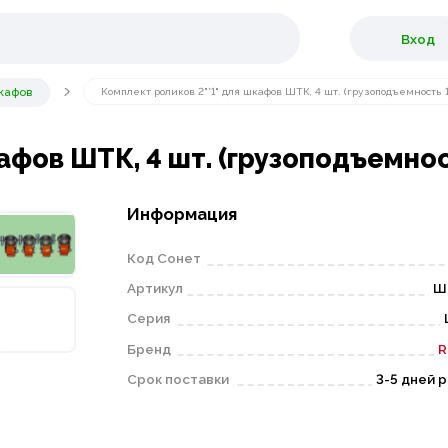
Вход
кафов
Комплект роликов 2"*1" для шкафов ШТК, 4 шт. (грузоподъемность 
афов ШТК, 4 шт. (грузоподъемнос
Информация
Код Сонет
Артикул
Ш
Серия
Бренд
R
Срок поставки
3-5 дней 