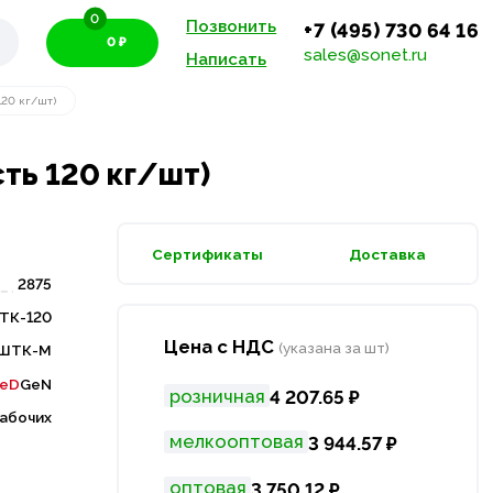
0
Позвонить
+7 (495) 730 64 16
0 ₽
sales@sonet.ru
Написать
120 кг/шт)
ть 120 кг/шт)
Сертификаты
Доставка
2875
ТК-120
Цена с НДС
(указана за шт)
ШТК-М
eD
GeN
розничная
4 207.65 ₽
рабочих
мелкооптовая
3 944.57 ₽
оптовая
3 750.12 ₽