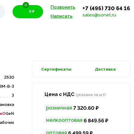
0
Позвонить
+7 (495) 730 64 16
0 ₽
sales@sonet.ru
Написать
Сертификаты
Доставка
2530
ВМ-В-3
Цена с НДС
(указана за шт)
3
ановка
розничная
7 320.60 ₽
eD
GeN
мелкооптовая
6 849.56 ₽
рабочих
оптовая
6 499.59 ₽