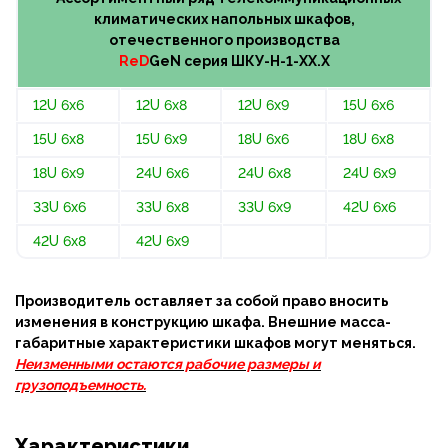
климатических напольных шкафов,
отечественного производства
ReD
GeN
серия
ШКУ-Н-1-ХХ.Х
12U 6x6
12U 6x8
12U 6x9
15U 6x6
15U 6x8
15U 6x9
18U 6x6
18U 6x8
18U 6x9
24U 6x6
24U 6x8
24U 6x9
33U 6x6
33U 6x8
33U 6x9
42U 6x6
42U 6x8
42U 6x9
Производитель оставляет за собой право вносить
изменения в конструкцию шкафа. Внешние масса-
габаритные характеристики шкафов могут меняться.
Неизменными остаются рабочие размеры и
грузоподъемность.
Характеристики