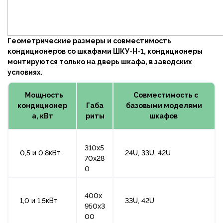
Геометрические размеры и совместимость
кондиционеров со шкафами ШКУ-Н-1, кондиционеры
монтируются только на дверь шкафа, в заводских
условиях.
Мощность
Совместимость с
кондиционер
Габа
базовыми моделями
а, кВт
риты
шкафов
310х5
0,5 и 0,8кВт
24U, 33U, 42U
70х28
0
400х
1,0 и 1,5кВт
33U, 42U
950х3
00