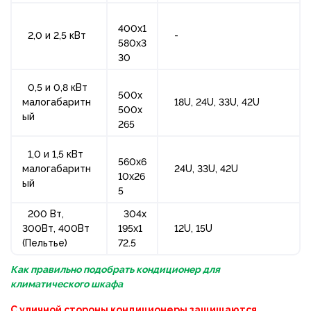
400х1
2,0 и 2,5 кВт
-
580х3
30
0,5 и 0,8 кВт
500х
малогабаритн
18U, 24U, 33U, 42U
500х
ый
265
1,0 и 1,5 кВт
560х6
малогабаритн
24U, 33U, 42U
10х26
ый
5
200 Вт,
304х
300Вт, 400Вт
195х1
12U, 15U
(Пельтье)
72.5
Как правильно подобрать кондиционер для
климатического шкафа
С уличной стороны кондиционеры защищаются