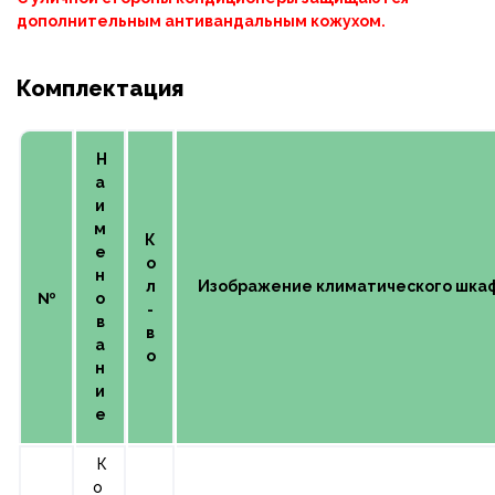
дополнительным антивандальным кожухом.
Комплектация
Н
а
и
м
К
е
о
н
л
Изображение климатического шкаф
№
о
-
в
в
а
о
н
и
е
К
о