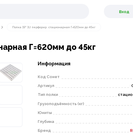
Вход
Полка 19" 1U перфорир. стационарная Г=620мм до 45кг
нарная Г=620мм до 45кг
Информация
Код Сонет
Артикул
Тип полки
стацио
Грузоподъёмность (кг)
Юниты
Глубина
Бренд
R