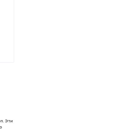
n. Эти
ю