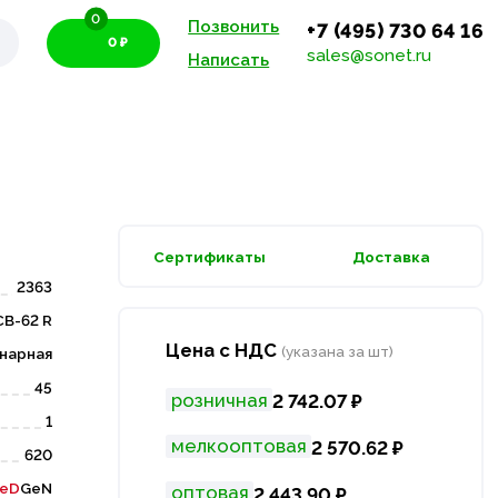
0
Позвонить
+7 (495) 730 64 16
0 ₽
sales@sonet.ru
Написать
Сертификаты
Доставка
2363
СВ-62 R
Цена с НДС
(указана за шт)
нарная
45
розничная
2 742.07 ₽
1
мелкооптовая
2 570.62 ₽
620
eD
GeN
оптовая
2 443.90 ₽