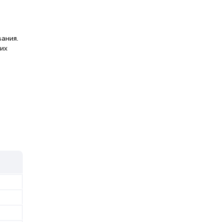
ания.
их