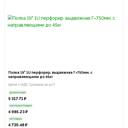
Полка 19" 1U перфорир. выдвижная Г=750мм, с
направляющими до 45кг
Цена с НДС (указана за шт):
розничная
5 317.71 ₽
мелкооптовая
4 985.23 ₽
оптовая
4 739.48 ₽