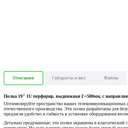
Описание
Габариты и вес
Файлы
Полка 19" 1U перфорир. выдвижная Г=580мм, с направля
Оптимизируйте пространство ваших телекоммуникационных ш
отечественного производства. Эти полки разработаны для бе
предлагая удобство и гибкость в установке оборудования весом 
Детально продуманные, эти полки окрашены в классический 
интерьером. Но если вашему стилю нужен более смелый акцен