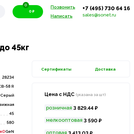
0
Позвонить
+7 (495) 730 64 16
0 ₽
sales@sonet.ru
Написать
до 45кг
Сертификаты
Доставка
28234
В-58 R
Цена с НДС
(указана за шт)
Серый
вижная
розничная
3 829.44 ₽
45
мелкооптовая
3 590 ₽
580
eD
GeN
оптовая
3 413.03 ₽