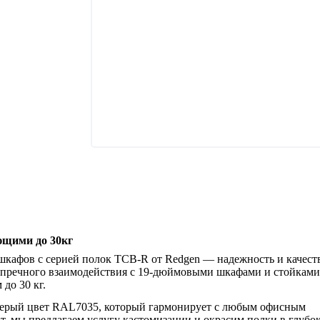
ющими до 30кг
кафов с серией полок ТСВ-R от Redgen — надежность и качест
зупречного взаимодействия с 19-дюймовыми шкафами и стойками
до 30 кг.
серый цвет RAL7035, который гармонирует с любым офисным
т, мы предлагаем услугу кастомизации и окрасим полки в глубо