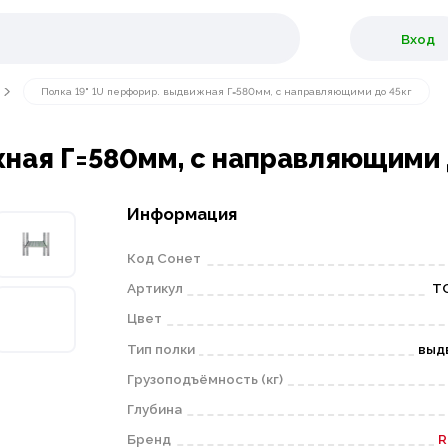
Вход
Полка 19" 1U перфорир. выдвижная Г=580мм, с направляющими до 45кг
жная Г=580мм, с направляющими 
Информация
Код Сонет
Артикул
ТС
Цвет
Тип полки
выд
Грузоподъёмность (кг)
Глубина
Бренд
R