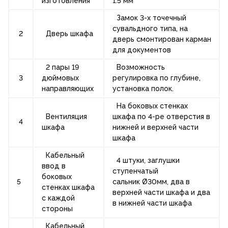
изготовления
1.5 мм
Замок 3-х точечный
сувальдного типа, на
2
Дверь шкафа
дверь смонтирован карман
для документов
2 пары 19
Возможность
3
дюймовых
регулировка по глубине,
направляющих
установка полок.
На боковых стенках
Вентиляция
шкафа по 4-ре отверстия в
4
шкафа
нижней и верхней части
шкафа
Кабельный
4 штуки, заглушки
ввод в
ступенчатый
боковых
5
сальник Ø30мм, два в
стенках шкафа
верхней части шкафа и два
с каждой
в нижней части шкафа
стороны
Кабельный