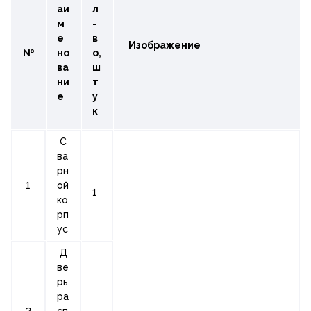
аи
л
м
-
е
в
Изображение
№
но
о,
ва
ш
ни
т
е
у
к
С
ва
рн
1
ой
1
ко
рп
ус
Д
ве
рь
ра
2
сп