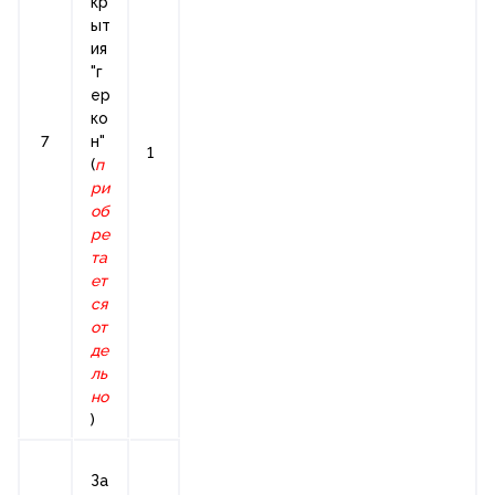
кр
ыт
ия
"г
ер
ко
7
н"
1
(
п
ри
об
ре
та
ет
ся
от
де
ль
но
)
За