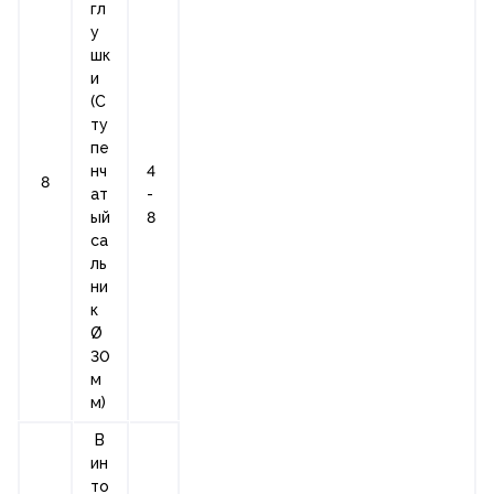
гл
у
шк
и
(С
ту
пе
нч
4
8
ат
-
ый
8
са
ль
ни
к
Ø
30
м
м)
В
ин
то