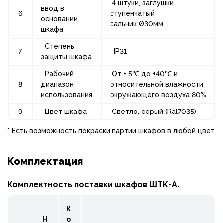
4 штуки, заглушки
ввод в
6
ступенчатый
основании
сальник Ø30мм
шкафа
Степень
7
IP31
защиты шкафа
Рабочий
От + 5℃ до +40℃ и
8
диапазон
относительной влажности
использования
окружающего воздуха 80%
9
Цвет шкафа
Светло, серый (Ral7035)
* Есть возможность покраски партии шкафов в любой цвет
Комплектация
Комплектность поставки шкафов ШТК-А.
К
Н
о