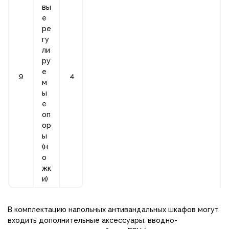
вы
е
ре
гу
ли
ру
е
9
4
м
ы
е
оп
ор
ы
(н
о
жк
и)
В комплектацию напольных антивандальных шкафов могут
входить дополнительные аксессуары: вводно-