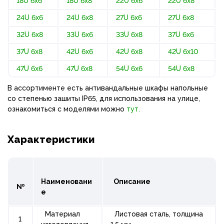
18U 6x6
18U 6x8
22U 6x6
22U 6x8
24U 6x6
24U 6x8
27U 6x6
27U 6x8
32U 6x8
33U 6x6
33U 6x8
37U 6x6
37U 6x8
42U 6x6
42U 6x8
42U 6x10
47U 6x6
47U 6x8
54U 6x6
54U 6x8
В ассортименте есть антивандальные шкафы напольные
со степенью зашиты IP65, для использования на улице,
ознакомиться с моделями можно
тут.
Характеристики
Наименовани
Описание
№
е
Материал
Листовая сталь, толщина
1