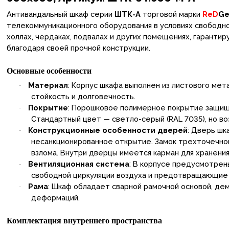
Антивандальный шкаф серии
ШТК-А
торговой марки
ReD
G
телекоммуникационного оборудования в условиях свободно
холлах, чердаках, подвалах и других помещениях, гаранти
благодаря своей прочной конструкции.
Основные особенности
Материал
: Корпус шкафа выполнен из листового ме
·
стойкость и долговечность.
Покрытие
: Порошковое полимерное покрытие защищ
·
Стандартный цвет — светло-серый (RAL 7035), но во
Конструкционные особенности дверей
: Дверь шк
·
несанкционированное открытие. Замок трехточечно
взлома. Внутри дверцы имеется карман для хранени
Вентиляционная система
: В корпусе предусмотре
·
свободной циркуляции воздуха и предотвращающие 
Рама
: Шкаф обладает сварной рамочной основой, де
·
деформаций.
Комплектация внутреннего пространства