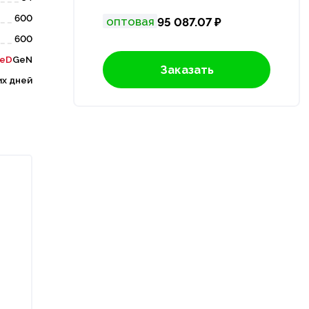
600
оптовая
95 087.07 ₽
600
eD
GeN
Заказать
их дней