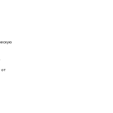
ческую
.
 от