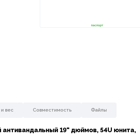
паспорт
 и вес
Совместимость
Файлы
антивандальный 19" дюймов, 54U юнита,