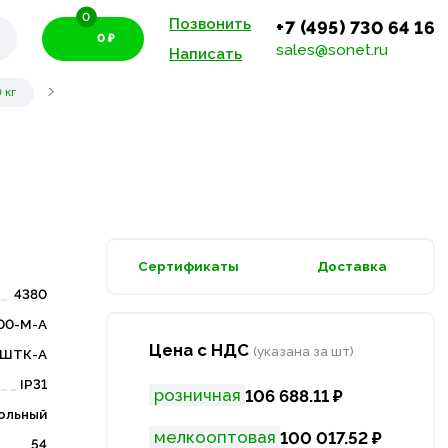
0
Позвонить
+7 (495) 730 64 16
0 ₽
sales@sonet.ru
Написать
 кг
Сертификаты
Доставка
4380
00-М-А
Цена с НДС
(указана за шт)
ШТК-А
IP31
розничная
106 688.11 ₽
ольный
мелкооптовая
100 017.52 ₽
54