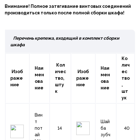
Внимание! Полное затягивание винтовых соединений
производиться только после полной сборки шкафа!
Перечень крепежа, входящий в комплект сборки
шкафа
Ко
Кол
лич
Наи
Наи
Изоб
ичес
Изоб
ес
мен
мен
раже
тво,
раже
тво
ова
ова
ние
шту
ние
,
ние
ние
к
шт
ук
Вин
т
Шай
пот
14
ба
40
ай
зубч