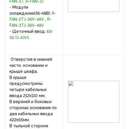
FAN-3T
,
R-FAN-3J
- Модули
охлаждения(36-48В):
R-
FAN-2TJ-36V-48V
,
R-
FAN-3TJ-36V-48V
- Щеточный ввод:
КВ-
Щ-55.420А
Отверстия в нижней
части, основании и
крыше шкафа.
В крыше
предусмотрены
четыре кабельных
ввода 212х110 мм.
В верхней и боковых
сторонах основания по
два кабельных ввода
422х55мм.
В тыльной стороне