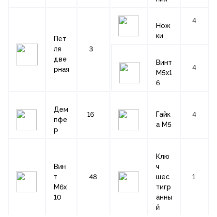
4
Нож
ки
Пет
ля
3
две
Винт
4
рная
М5х1
6
Дем
16
Гайк
4
пфе
а М5
р
Клю
Вин
ч
т
48
шес
1
М6х
тигр
10
анны
й