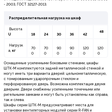
- 2003, ГОСТ 32127-2013.
Распределительная нагрузка на шкаф
Высота
48
U
18
24
30
36
42
Нагрузк
70
70
90
90
120
120
а,
кг
0
0
0
0
0
0
Оснащенные усиленными боковыми стенками, шкафы
ШТК-М комплектуются задней металлической стенкой и
могут иметь три варианта дверей: цельнометаллическую,
с тонированным ударопрочным стеклом и
перфорированную дверь. Возможна комплектация двумя
дверьми. Двери снабжены усиленными точечными или
ригельными замками и могут быть установлены как справа,
так и слева.
Шкафы серии ШТК-М предусматривают места для
установки вентиляторных модулей серии R-FAN и