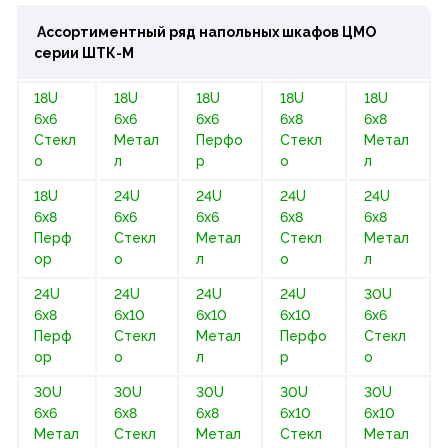
Аcсортиментный ряд напольных шкафов
ЦМО
серии
ШТК-М
18U
18U
18U
18U
18U
6х6
6х6
6х6
6х8
6х8
Стекл
Метал
Перфо
Стекл
Метал
о
л
р
о
л
18U
24U
24U
24U
24U
6х8
6х6
6х6
6х8
6х8
Перф
Стекл
Метал
Стекл
Метал
ор
о
л
о
л
24U
24U
24U
24U
30U
6х8
6х10
6х10
6х10
6х6
Перф
Стекл
Метал
Перфо
Стекл
ор
о
л
р
о
30U
30U
30U
30U
30U
6х6
6х8
6х8
6х10
6х10
Метал
Стекл
Метал
Стекл
Метал