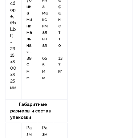
сб
ин
а
ф
ор
а
ма
а,
е,
ми
кс
н
(Вх
ни
им
е
Шх
ма
ал
т
Г)
ль
ьн
т
-
на
ая
о
23
я -
-
-
15
39
65
13
х8
0
5
7
00
м
м
кг
х8
м
м
25
мм
Габаритные
размеры и состав
упаковки
Ра
Ра
зм
зм