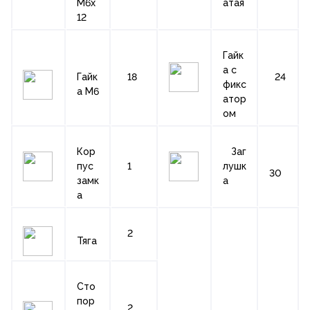
М6х
атая
12
Гайк
а с
Гайк
18
24
фикс
а М6
атор
ом
Кор
Заг
пус
1
лушк
30
замк
а
а
2
Тяга
Сто
пор
2