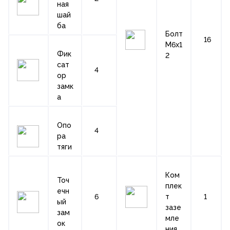
ная
шай
ба
Болт
16
М6х1
Фик
2
сат
4
ор
замк
а
Опо
4
ра
тяги
Ком
Точ
плек
ечн
6
т
1
ый
зазе
зам
мле
ок
ния