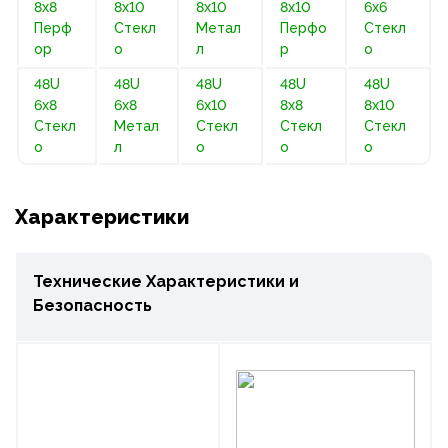
8х8
8х10
8х10
8х10
6х6
Перф
Стекл
Метал
Перфо
Стекл
ор
о
л
р
о
48U
48U
48U
48U
48U
6х8
6х8
6х10
8х8
8х10
Стекл
Метал
Стекл
Стекл
Стекл
о
л
о
о
о
Характеристики
Технические Характеристики и
Безопасность