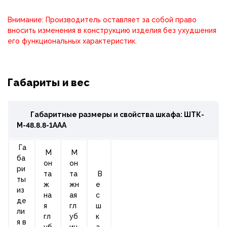
Внимание: Производитель оставляет за собой право
вносить изменения в конструкцию изделия без ухудшения
его функциональных характеристик.
Габариты и вес
Габаритные размеры и свойства шкафа: ШТК-
М-48.8.8-1ААА
Га
М
М
ба
он
он
ри
та
та
В
ты
ж
жн
е
из
на
ая
с
де
я
гл
ш
ли
гл
уб
к
я в
уб
ин
а