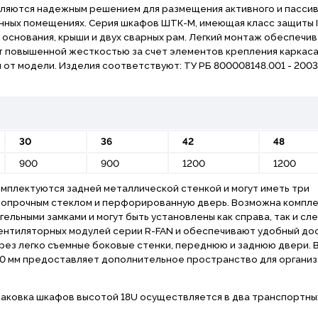
вляются надежным решением для размещения активного и пасси
ных помещениях. Серия шкафов ШТК-М, имеющая класс защиты I
основания, крыши и двух сварных рам. Легкий монтаж обеспечи
т повышенной жесткостью за счет элементов крепления каркаса
 от модели. Изделия соответствуют: ТУ РБ 800008148.001 - 2003
30
36
42
48
900
900
1200
1200
плектуются задней металлической стенкой и могут иметь три
ропрочным стеклом и перфорированную дверь. Возможна компл
льными замками и могут быть установлены как справа, так и сле
нтиляторных модулей серии R-FAN и обеспечивают удобный до
рез легко съемные боковые стенки, переднюю и заднюю двери. 
0 мм предоставляет дополнительное пространство для организ
паковка шкафов высотой 18U осуществляется в два транспортны