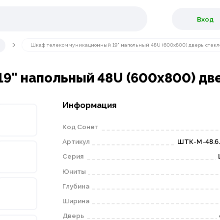
Вход
Шкаф телекоммуникационный 19" напольный 48U (600х800) дверь стекл
" напольный 48U (600х800) дв
Информация
Код Сонет
Артикул
ШТК-М-48.6.
Серия
Юниты
Глубина
Ширина
Дверь