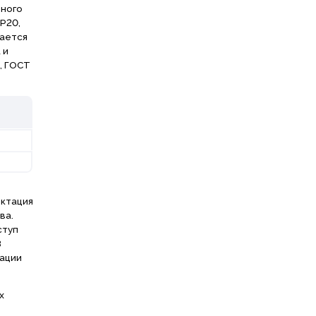
вного
P20,
вается
 и
, ГОСТ
ектация
ва.
ступ
В
ации
х