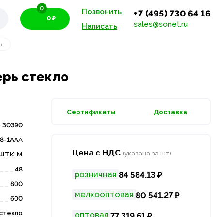
0
Позвонить
+7 (495) 730 64 16
0 ₽
sales@sonet.ru
Написать
о
ерь стекло
Сертификаты
Доставка
30390
8-1ААА
Цена с НДС
(указана за шт)
ШТК-М
48
розничная
84 584.13 ₽
800
мелкооптовая
80 541.27 ₽
600
стекло
оптовая
77 319.61 ₽