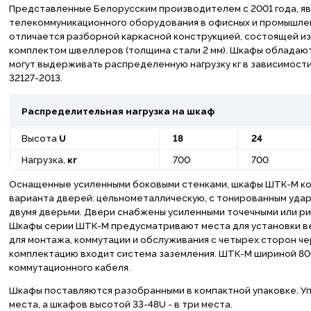
Представленные Белорусским производителем с 2001 года, я
телекоммуникационного оборудования в офисных и промышлен
отличается разборной каркасной конструкцией, состоящей из 
комплектом швеллеров (толщина стали 2 мм). Шкафы обладаю
могут выдерживать распределенную нагрузку кг в зависимости
32127-2013.
Распределительная нагрузка на шкаф
Высота
U
18
24
Нагрузка,
кг
700
700
Оснащенные усиленными боковыми стенками, шкафы ШТК-М ком
варианта дверей: цельнометаллическую, с тонированным уда
двумя дверьми. Двери снабжены усиленными точечными или риге
Шкафы серии ШТК-М предусматривают места для установки ве
для монтажа, коммутации и обслуживания с четырех сторон че
комплектацию входит система заземления. ШТК-М шириной 80
коммутационного кабеля.
Шкафы поставляются разобранными в компактной упаковке. У
места, а шкафов высотой 33-48U - в три места.