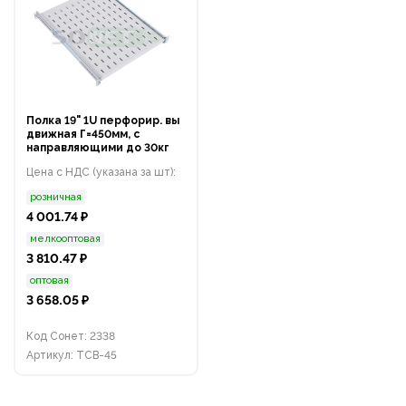
Полка 19" 1U перфорир. вы
движная Г=450мм, с
направляющими до 30кг
Цена с НДС (указана за шт):
розничная
4 001.74 ₽
мелкооптовая
3 810.47 ₽
оптовая
3 658.05 ₽
Код Сонет: 2338
Артикул: ТСВ-45