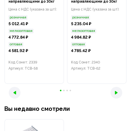
направляющими до 30кг
направляющими до 30кг
Цена с НДС (указана за шт):
Цена с НДС (указана за шт):
розничная
розничная
5 012.41 ₽
5 235.04 ₽
мелкооптовая
мелкооптовая
4 772.84 ₽
4 984.82 ₽
оптовая
оптовая
4 581.92 ₽
4 785.42 ₽
Код Сонет: 2339
Код Сонет: 2340
Артикул: ТСВ-58
Артикул: ТСВ-62
Вы недавно смотрели