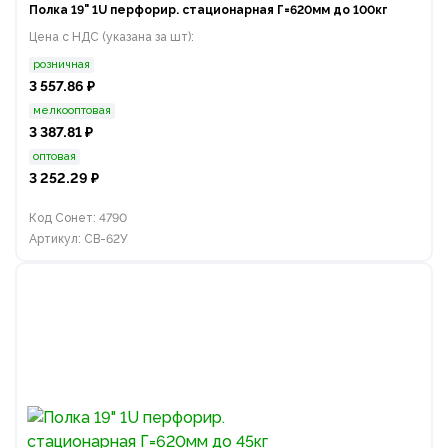
Полка 19" 1U перфорир. стационарная Г=620мм до 100кг
Цена с НДС (указана за шт):
розничная
3 557.86 ₽
мелкооптовая
3 387.81 ₽
оптовая
3 252.29 ₽
Код Сонет: 4790
Артикул: СВ-62У