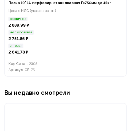
Полка 19" 1U перфорир. стационарная Г=750мм до 45кг
Цена с НДС (указана за шт):
розничная
2 889.99 ₽
мелкооптовая
2 751.86 ₽
оптовая
2 641.78 ₽
Код Сонет: 2305
Артикул: СВ-75
Вы недавно смотрели