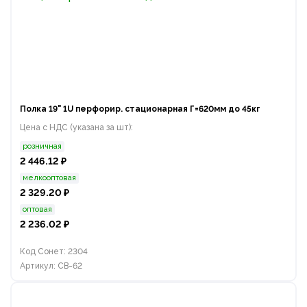
Полка 19" 1U перфорир. стационарная Г=620мм до 45кг
Цена с НДС (указана за шт):
розничная
2 446.12 ₽
мелкооптовая
2 329.20 ₽
оптовая
2 236.02 ₽
Код Сонет: 2304
Артикул: СВ-62