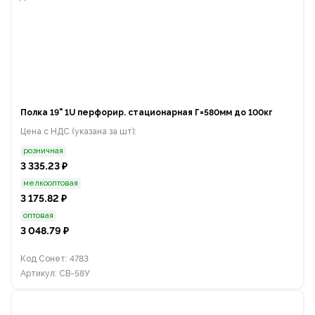
Полка 19" 1U перфорир. стационарная Г=580мм до 100кг
Цена с НДС (указана за шт):
розничная
3 335.23 ₽
мелкооптовая
3 175.82 ₽
оптовая
3 048.79 ₽
Код Сонет: 4783
Артикул: СВ-58У