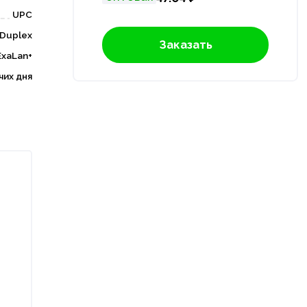
UPC
Duplex
Заказать
ExaLan+
чих дня