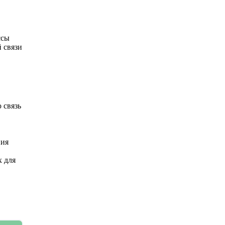
ссы
 связи
 связь
ния
х для