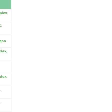
plex,
,
адро
lex,
lex,
,
,