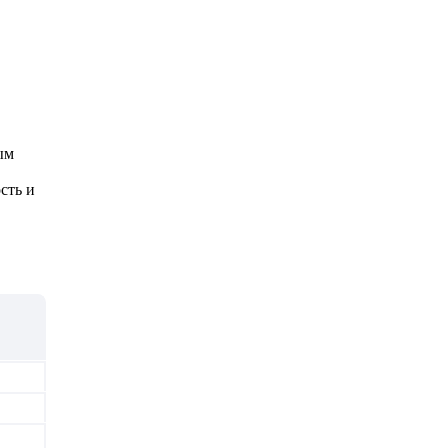
ым
сть и