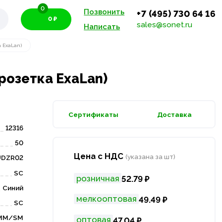
0
Позвонить
+7 (495) 730 64 16
0 ₽
sales@sonet.ru
Написать
 ExaLan)
розетка ExaLan)
Сертификаты
Доставка
12316
50
Цена с НДС
(указана за шт)
UDZR02
SC
розничная
52.79 ₽
Синий
мелкооптовая
49.49 ₽
SC
MM/SM
оптовая
47.04 ₽