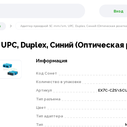
Вход
ы
Адаптер проходной SC mm/sm, UPC, Duplex, Синий (Оптическая розетка
PC, Duplex, Синий (Оптическая 
Информация
Код Сонет
Количество в упаковке
Артикул
EX7C-C2S\SC
Тип разъема
Цвет
Тип адаптера
Тип