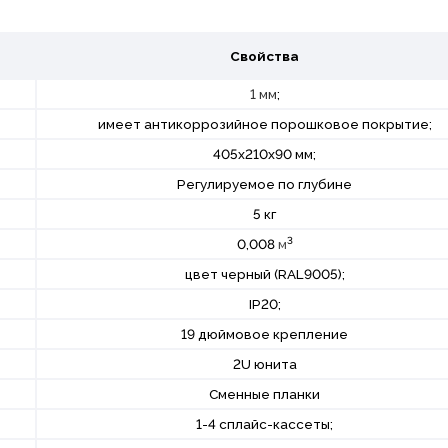
Свойства
1 мм
;
имеет антикоррозийное порошковое покрытие;
405х210х90 мм;
Регулируемое по глубине
5 кг
3
0,008
м
цвет черный (RAL9005);
IP20;
19 дюймовое крепление
2U юнита
Сменные планки
1-4 сплайс-кассеты;