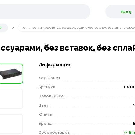
Вход
9"
Оптический кросс 19" 2U с аксессуарами, без вставок, без сплайс-касс
ссуарами, без вставок, без спл
Информация
Код Сонет
Артикул
EX Ш
Наполнение
Цвет
Юниты
Бренд
Срок поставки
В 