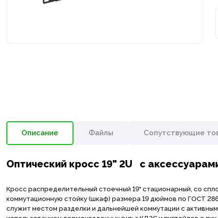
Описание
Файлы
Сопутствующие то
Оптический кросс 19" 2U с аксессуарами
Кросс распределительный стоечный 19" стационарный, со спл
коммутационную стойку (шкаф) размера 19 дюймов по ГОСТ 286
служит местом разделки и дальнейшей коммутации с активным
использованием термоусадочных гильз КДЗС и пигтейлов с ли