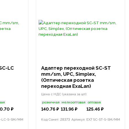
SC-LC
Адаптер переходной SC-ST
mm/sm, UPC, Simplex,
(Оптическая розетка
переходная ExaLan)
Цена с НДС (указана за шт):
вая
розничная
мелкооптовая
оптовая
0.70 ₽
140.76 ₽
131.96 ₽
125.46 ₽
SC-LC-S-SM/MM
Код Сонет: 28373
Артикул: EX7 SC-ST-S-SM/MM