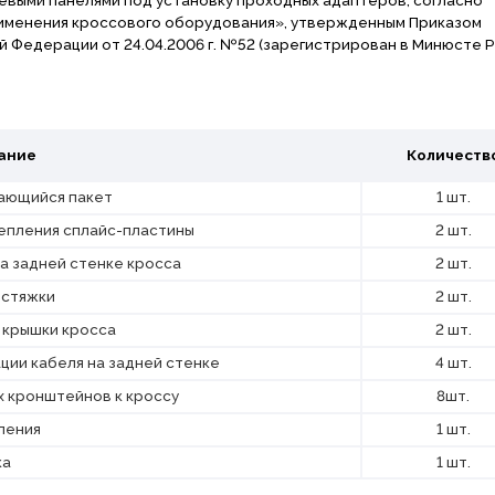
именения кроссового оборудования», утвержденным Приказом
 Федерации от 24.04.2006 г. №52 (зарегистрирован в Минюсте 
ание
Количеств
ающийся пакет
1 шт.
епления сплайс-пластины
2 шт.
на задней стенке кросса
2 шт.
 стяжки
2 шт.
 крышки кросса
2 шт.
ции кабеля на задней стенке
4 шт.
х кронштейнов к кроссу
8шт.
ления
1 шт.
ка
1 шт.