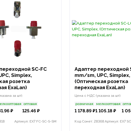
переходной SC-FC
Адаптер переходной 
PC, Simplex,
mm/sm, UPC, Simplex,
кая розетка
(Оптическая розетка
ая ExaLan)
переходная ExaLan)
казана за шт):
Цена с НДС (указана за шт):
елкооптовая
оптовая
розничная
мелкооптовая
опто
31.96 ₽
125.46 ₽
1 178.89 ₽
1 105.18 ₽
1 05
318
Артикул: EX7 FC-SC-S-SM
Код Сонет: 28368
Артикул: EX7 