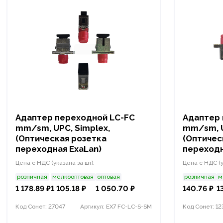
Адаптер переходной LC-FC
Адаптер 
mm/sm, UPC, Simplex,
mm/sm, U
(Оптическая розетка
(Оптичес
переходная ExaLan)
переходн
Цена с НДС (указана за шт):
Цена с НДС (у
розничная
мелкооптовая
оптовая
розничная
м
1 178.89 ₽
1 105.18 ₽
1 050.70 ₽
140.76 ₽
1
Код Сонет: 27047
Артикул: EX7 FC-LC-S-SM
Код Сонет: 12