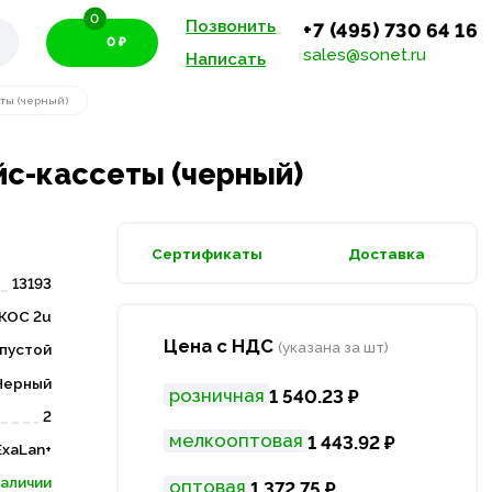
0
Позвонить
+7 (495) 730 64 16
0 ₽
sales@sonet.ru
Написать
еты (черный)
айс-кассеты (черный)
Сертификаты
Доставка
13193
КОС 2u
Цена с НДС
(указана за шт)
пустой
Черный
розничная
1 540.23 ₽
2
мелкооптовая
1 443.92 ₽
ExaLan+
наличии
оптовая
1 372.75 ₽