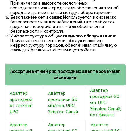
Применяется в высокотехнологичных
исследовательских средах для обеспечения точной
передачи данных и связи между лабораториями.
Безопасные сети связи:
Используется в системах
безопасности и видеонаблюдения, где требуется
надежная передача данных для обеспечения
безопасности и контроля.
Инфраструктура общественного обслуживания:
Применяется в сетях связи, обслуживающих
инфраструктуру городов, обеспечивая стабильную
связь для различных систем и устройств.
Ассортиментный ряд проходных адаптеров Exalan
оконцовки:
Адаптер
Адаптер
Адаптер
проходной SC
проходной
проходной SC
sm, UPC,
ST sm/mm
sm/mm, UPC,
Simplex, Синий,
UPC
Simplex, Синий
без фланца
Адаптер
Адаптер
Адаптер
проходной
проходной SC
проходной SC