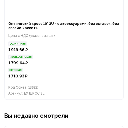
Оптический кросс 19" 3U - с аксессуарами, без вставок, без
сплайс-кассеты
Цена с НДС (указана за шт):
розничная
1 919.66 ₽
мелкооптовая
1 799.64 ₽
оптовая
1 710.93 ₽
Код Сонет: 13822
Артикул: EX ШКОС 3u
Вы недавно смотрели