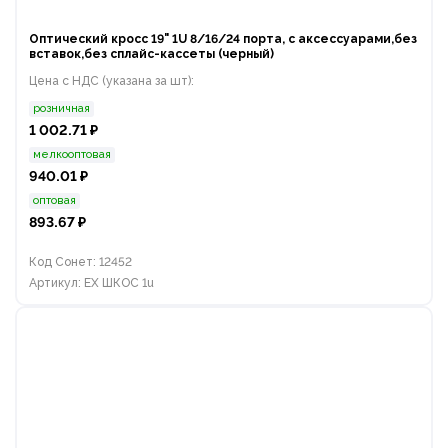
Оптический кросс 19" 1U 8/16/24 порта, с аксессуарами,без
вставок,без сплайс-кассеты (черный)
Цена с НДС (указана за шт):
розничная
1 002.71 ₽
мелкооптовая
940.01 ₽
оптовая
893.67 ₽
Код Сонет: 12452
Артикул: EX ШКОС 1u