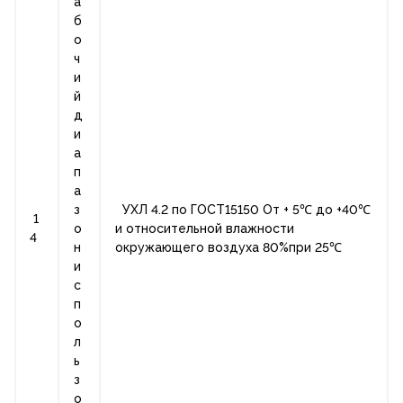
а
б
о
ч
и
й
д
и
а
п
а
з
УХЛ 4.2 по ГОСТ15150 От + 5℃ до +40℃
1
о
и относительной влажности
4
н
окружающего воздуха 80%при 25℃
и
с
п
о
л
ь
з
о