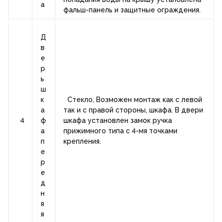
а
фальш-панель и защитные ограждения.
Д
в
е
р
ь
ш
к
Стекло, Возможен монтаж как с левой
а
так и с правой стороны, шкафа. В двери
4
ф
шкафа установлен замок ручка
а
прижимного типа с 4-мя точками
п
крепления.
е
р
е
д
н
я
я