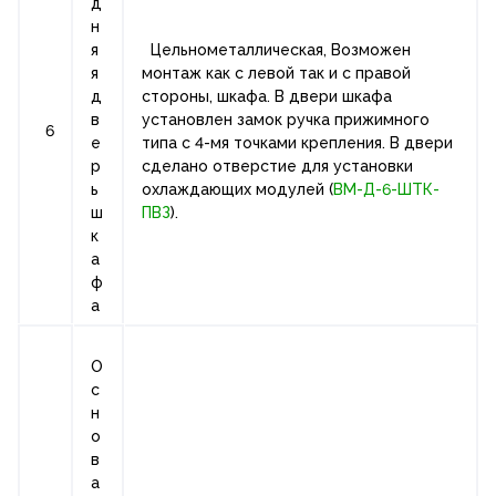
д
н
я
Цельнометаллическая, Возможен
я
монтаж как с левой так и с правой
д
стороны, шкафа. В двери шкафа
в
установлен замок ручка прижимного
6
е
типа с 4-мя точками крепления. В двери
р
сделано отверстие для установки
ь
охлаждающих модулей (
ВМ-Д-6-ШТК-
ш
ПВЗ
).
к
а
ф
а
О
с
н
о
в
а