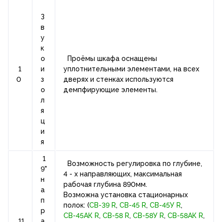
З
в
у
к
о
Проёмы шкафа оснащены
1
и
уплотнительными элементами, на всех
0
з
дверях и стенках используются
о
демпфирующие элементы.
л
я
ц
и
я
1
Возможность регулировка по глубине,
9"
4 - х направляющих, максимальная
н
рабочая глубина 890мм.
а
Возможна установка стационарных
п
полок: (
СВ-39 R
,
СВ-45 R
,
СВ-45У R
,
р
СВ-45АК R
,
СВ-58 R
,
СВ-58У R
,
СВ-58АК R
,
11
а