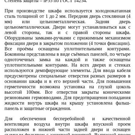
Степень защиты – IP55 по ГОСТ 14254.
При производстве шкафа используется холоднокатанная
сталь толщиной от 1 до 2 мм. Передняя дверь стеклянная (4
мм) или цельнометаллическая. Задняя дверь
цельнометаллическая. Двери могут устанавливаться как с
левой стороны, так и с правой стороны шкафа.
Оборудованы замками-ручками с прижимным механизмом
фиксации двери в закрытом положении (4 точки фиксации).
Все проёмы оснащены уплотнительными контурами.
Боковины представлены в виде съёмных панелей, по четыре
одноточечных замка на каждой и также оснащены
уплотнительными контурами. На всех дверях и стенках
используются демпфирующие элементы. Для ввода кабеля
предусмотрены специальные отверстия разных размеров в
основании шкафа и в его верхней части. Для повышения
герметичности возможна установка на глухой цоколь
высотой 100мм. Все отверстия закрыты коническими
резиновыми гермовводами. Для предотвращения попадания
жидкости внутрь шкафа на крышу установлена фальш-
панель и защитные ограждения.
Для обеспечения бесперебойной и качественной
вентиляции воздуха внутри шкафа впускной проем
расположен в нижней части задней двери и оснащен
съемным фильтром с защитной решеткой. Вытяжной проем