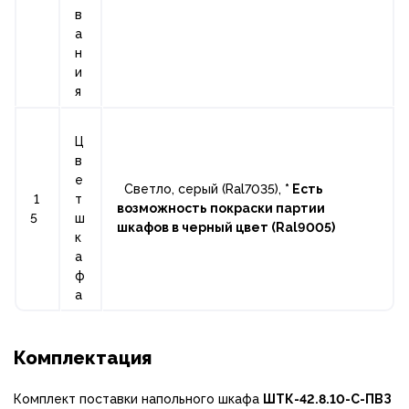
в
а
н
и
я
Ц
в
е
Светло, серый (Ral7035),
* Есть
1
т
возможность покраски партии
5
ш
шкафов в черный цвет (Ral9005)
к
а
ф
а
Комплектация
Комплект поставки напольного шкафа
ШТК-42.8.10-С-ПВЗ