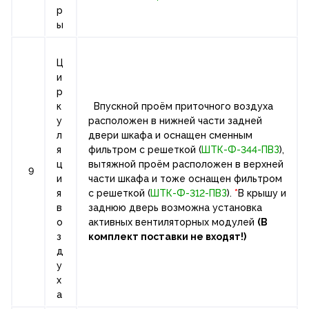
р
ы
Ц
и
р
к
Впускной проём приточного воздуха
у
расположен в нижней части задней
л
двери шкафа и оснащен сменным
я
фильтром с решеткой (
ШТК-Ф-344-ПВЗ
),
ц
вытяжной проём расположен в верхней
9
и
части шкафа и тоже оснащен фильтром
я
с решеткой (
ШТК-Ф-312-ПВЗ
).
*
В крышу и
в
заднюю дверь возможна установка
о
активных вентиляторных модулей
(В
з
комплект поставки не входят!)
д
у
х
а