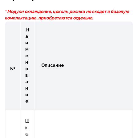
* Модули охлаждения, цоколь, ролики не входят в базовую
комплектацию, приобретаются отдельно.
Н
а
и
м
е
н
Описание
№
о
в
а
н
и
е
Ш
к
а