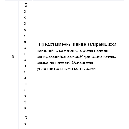
Б
о
к
о
в
ы
е
Представленны в виде запирающихся
с
панелей, с каждой стороны панели
т
5
запирающийся замок.(4-ре одноточных
е
замка на панели) Оснащены
н
уплотнительными контурами
к
и
ш
к
а
ф
а
З
а