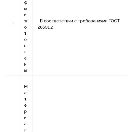
ф
ы
и
зг
В соответствии с требованиями ГОСТ
1
о
28601.2.
т
о
в
л
е
н
ы
М
а
т
е
р
и
а
л