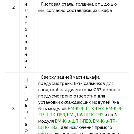
и
Листовая сталь, толщина от 1 до 2-х
2
зг
мм, согласно составляющих шкафа.
о
т
о
в
л
е
н
и
я
Сверху задней части шкафа
К
предусмотрены 6-ть сальников для
р
ввода кабеля диаметром Ø37, в крыше
ы
предусмотрено отверстие для
ш
установки охлаждающих модулей
*
(на
а
3
6-ть модулей
ВМ-К-6-ШТК-ПВЗ
,
ВМ-К-6-
ш
ТР-ШТК-ПВЗ
,
ВМ-Д-6-ШТК-ПВЗ
и на 3
к
модуля
ВМ-К-3-ШТК-ПВЗ
,
ВМ-К-3-ТР-
а
ШТК-ПВЗ
), для исключения прямого
ф
попадания воды на крышу установлена