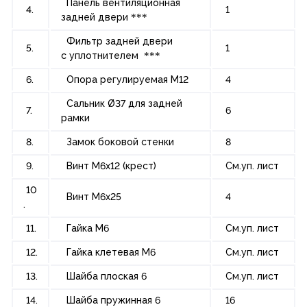
Панель вентиляционная
4.
1
задней двери
***
Фильтр задней двери
5.
1
с уплотнителем
***
6.
Опора регулируемая М12
4
Сальник Ø37 для задней
7.
6
рамки
8.
Замок боковой стенки
8
9.
Винт М6х12 (крест)
См.уп. лист
10
Винт М6х25
4
.
11.
Гайка М6
См.уп. лист
12.
Гайка клетевая М6
См.уп. лист
13.
Шайба плоская 6
См.уп. лист
14.
Шайба пружинная 6
16