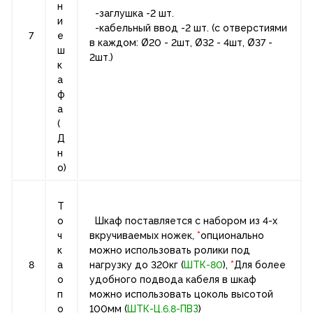
н
-заглушка -2 шт.
и
-кабельный ввод -2 шт. (с отверстиями
7
е
в каждом: Ø20 - 2шт, Ø32 - 4шт, Ø37 -
ш
2шт.)
к
а
ф
а
(
Д
н
о)
Т
о
Шкаф поставляется с набором из 4-х
ч
вкручиваемых ножек,
*
опционально
к
можно использовать ролики под
8
а
нагрузку до 320кг (
ШТК-80
),
*
Для более
о
удобного подвода кабеля в шкаф
п
можно использовать цоколь высотой
о
100мм (
ШТК-Ц.6.8-ПВЗ
)