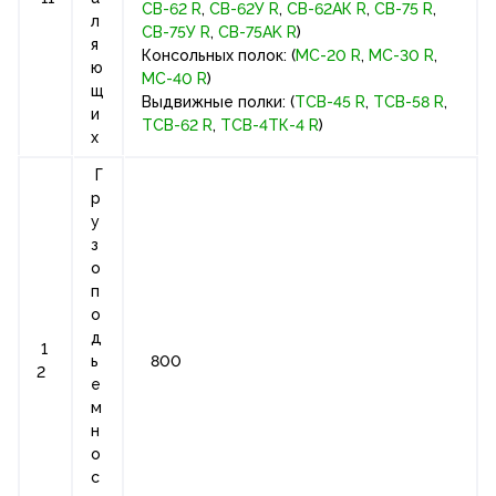
СВ-62 R
,
СВ-62У R
,
СВ-62АК R
,
СВ-75 R
,
л
СВ-75У R
,
СВ-75AK R
)
я
Консольных полок: (
МС-20 R
,
МС-30 R
,
ю
МС-40 R
)
щ
Выдвижные полки: (
ТСВ-45 R
,
ТСВ-58 R
,
и
ТСВ-62 R
,
ТСВ-4ТК-4 R
)
х
Г
р
у
з
о
п
о
д
1
ь
800
2
е
м
н
о
с