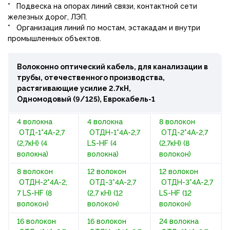
* Подвеска на опорах линий связи, контактной сети
железных дорог, ЛЭП.
* Организация линий по мостам, эстакадам и внутри
промышленных объектов.
Волоконно оптический кабель, для канализации в
трубы, отечественного производства,
растягивающие усилие 2.7кН,
Одномодовый (9/125), Еврокабель-1
4 волокна
4 волокна
8 волокон
ОТД-1*4А-2,7
ОТДН-1*4А-2,7
ОТД-2*4А-2,7
(2,7кН) (4
LS-HF (4
(2,7кН) (8
волокна)
волокна)
волокон)
8 волокон
12 волокон
12 волокон
ОТДН-2*4А-2,
ОТД-3*4А-2,7
ОТДН-3*4А-2,7
7 LS-HF (8
(2,7 кН) (12
LS-HF (12
волокон)
волокон)
волокон)
16 волокон
16 волокон
24 волокна