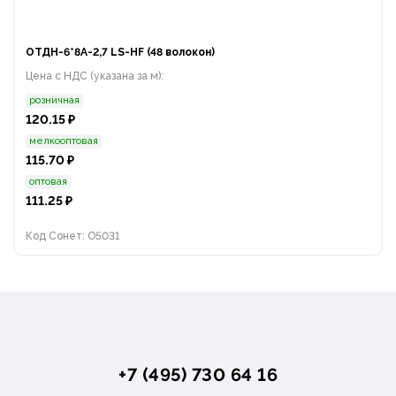
ОТДН-6*8А-2,7 LS-HF (48 волокон)
Цена с НДС (указана за м):
розничная
120.15 ₽
мелкооптовая
115.70 ₽
оптовая
111.25 ₽
Код Сонет: O5031
+7 (495) 730 64 16