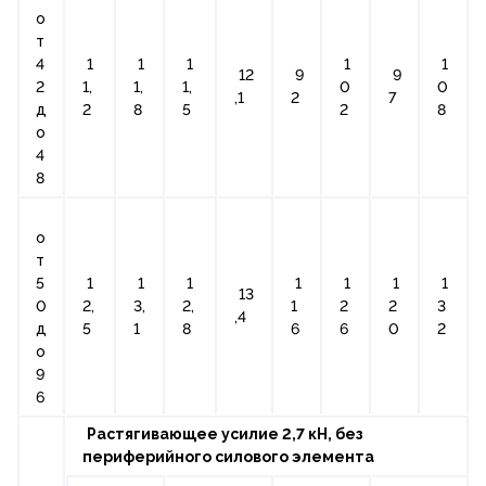
о
т
4
1
1
1
1
1
12
9
9
2
1,
1,
1,
0
0
,1
2
7
д
2
8
5
2
8
о
4
8
о
т
5
1
1
1
1
1
1
1
13
0
2,
3,
2,
1
2
2
3
,4
д
5
1
8
6
6
0
2
о
9
6
Растягивающее усилие 2,7 кН, без
периферийного силового элемента