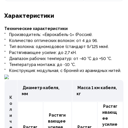
Характеристики
Технические характеристики
* Производитель: «Еврокабель-1» (Россия).
* Количество оптических волокон: от 4 до 96.
* Тип волокна: одномодовое (стандарт 9/125 мкм).
* Растягивающее усилие: до 2,7 кН.
* Диапазон рабочих температур: от -40 °С до +50 °С.
* Температура монтажа: до -10 °С.
* Конструкция: модульная, с броней из арамидных нитей.
Диаметр кабеля,
Масса 1 км кабеля,
мм
кг
К
о
Растяг
л
ивающ
Растяги
и
ее
вающее
ч
усилие
Растяг
усилие
Растяг
е