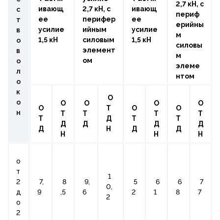
2,7 кН, с
ивающ
2,7 кН, с
ивающ
с
периф
ее
перифер
ее
т
ерийны
усилие
ийным
усилие
в
м
1,5 кН
силовым
1,5 кН
о
силовы
элемент
в
м
ом
о
элеме
л
нтом
о
к
О
о
О
О
О
О
О
Т
О
О
н
Т
Т
Т
Т
Т
Д
Т
Т
Д
Д
Д
Д
Д
Н
Д
Д
Н
Н
Н
о
т
1
2
7,
8
9,
5
6
6
7
0,
д
9
,5
6
2
1
8
7
2
о
2