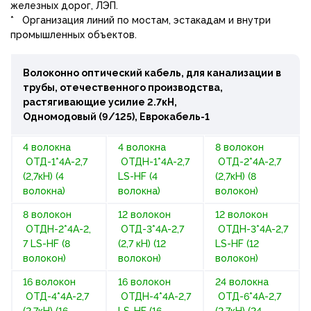
железных дорог, ЛЭП.
* Организация линий по мостам, эстакадам и внутри
промышленных объектов.
Волоконно оптический кабель, для канализации в
трубы, отечественного производства,
растягивающие усилие 2.7кН,
Одномодовый (9/125), Еврокабель-1
4 волокна
4 волокна
8 волокон
ОТД-1*4А-2,7
ОТДН-1*4А-2,7
ОТД-2*4А-2,7
(2,7кН) (4
LS-HF (4
(2,7кН) (8
волокна)
волокна)
волокон)
8 волокон
12 волокон
12 волокон
ОТДН-2*4А-2,
ОТД-3*4А-2,7
ОТДН-3*4А-2,7
7 LS-HF (8
(2,7 кН) (12
LS-HF (12
волокон)
волокон)
волокон)
16 волокон
16 волокон
24 волокна
ОТД-4*4А-2,7
ОТДН-4*4А-2,7
ОТД-6*4А-2,7
(2,7кН) (16
LS-HF (16
(2,7кН) (24