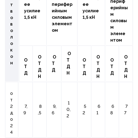
периф
ее
перифер
ее
т
ерийны
усилие
ийным
усилие
в
м
1,5 кН
силовым
1,5 кН
о
силовы
элемент
в
м
ом
о
элеме
л
нтом
о
к
О
о
О
О
О
О
О
Т
О
О
н
Т
Т
Т
Т
Т
Д
Т
Т
Д
Д
Д
Д
Д
Н
Д
Д
Н
Н
Н
о
т
1
2
7,
8
9,
5
6
6
7
0,
д
9
,5
6
2
1
8
7
2
о
2
4