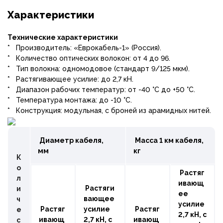
Характеристики
Технические характеристики
* Производитель: «Еврокабель-1» (Россия).
* Количество оптических волокон: от 4 до 96.
* Тип волокна: одномодовое (стандарт 9/125 мкм).
* Растягивающее усилие: до 2,7 кН.
* Диапазон рабочих температур: от -40 °С до +50 °С.
* Температура монтажа: до -10 °С.
* Конструкция: модульная, с броней из арамидных нитей.
Диаметр кабеля,
Масса 1 км кабеля,
мм
кг
К
о
Растяг
л
ивающ
Растяги
и
ее
вающее
ч
усилие
Растяг
усилие
Растяг
е
2,7 кН, с
ивающ
2,7 кН, с
ивающ
с