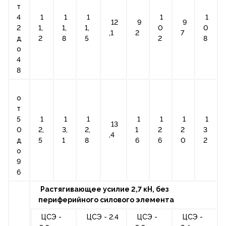
т
4
1
1
1
1
1
12
9
9
2
1,
1,
1,
0
0
,1
2
7
д
2
8
5
2
8
о
4
8
о
т
5
1
1
1
1
1
1
1
13
0
2,
3,
2,
1
2
2
3
,4
д
5
1
8
6
6
0
2
о
9
6
Растягивающее усилие 2,7 кН, без
периферийного силового элемента
ЦСЭ -
ЦСЭ - 2.4
ЦСЭ -
ЦСЭ -