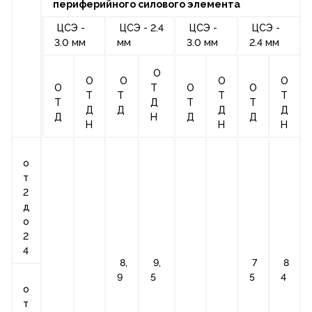
периферийного силового элемента
ЦСЭ -
ЦСЭ - 2.4
ЦСЭ -
ЦСЭ -
3.0 мм
мм
3.0 мм
2.4 мм
О
О
О
О
О
О
Т
О
О
Т
Т
Т
Т
Т
Д
Т
Т
Д
Д
Д
Д
Д
Н
Д
Д
Н
Н
Н
о
т
2
д
о
2
4
8,
9,
7
8
9
5
5
4
о
т