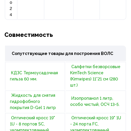
о
2
4
Совместимость
Сопутствующие товары для построения
ВОЛС
Салфетки безворсовые
КДЗС Термоусадочная
KimTech Science
гильза 60 мм.
(Kimwipes) 11*21 см (280
шт.)
Жидкость для снятия
Изопропанол 1 литр,
гидрофобного
особо чистый, ОСЧ 13-5.
покрытия D-Gel 1 литр
Оптический кросс 19"
Оптический кросс 19" 1U
1U - 8 портов SC,
- 24 порта FC,
укомплектованный
укомплектованный