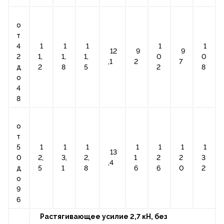
о
т
4
1
1
1
1
1
12
9
9
2
1,
1,
1,
0
0
,1
2
7
д
2
8
5
2
8
о
4
8
о
т
5
1
1
1
1
1
1
1
13
0
2,
3,
2,
1
2
2
3
,4
д
5
1
8
6
6
0
2
о
9
6
Растягивающее усилие 2,7 кН, без