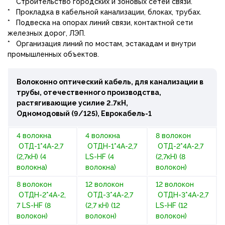
* Строительство городских и зоновых сетей связи.
* Прокладка в кабельной канализации, блоках, трубах.
* Подвеска на опорах линий связи, контактной сети
железных дорог, ЛЭП.
* Организация линий по мостам, эстакадам и внутри
промышленных объектов.
Волоконно оптический кабель, для канализации в
трубы, отечественного производства,
растягивающие усилие 2.7кН,
Одномодовый (9/125), Еврокабель-1
4 волокна
4 волокна
8 волокон
ОТД-1*4А-2,7
ОТДН-1*4А-2,7
ОТД-2*4А-2,7
(2,7кН) (4
LS-HF (4
(2,7кН) (8
волокна)
волокна)
волокон)
8 волокон
12 волокон
12 волокон
ОТДН-2*4А-2,
ОТД-3*4А-2,7
ОТДН-3*4А-2,7
7 LS-HF (8
(2,7 кН) (12
LS-HF (12
волокон)
волокон)
волокон)