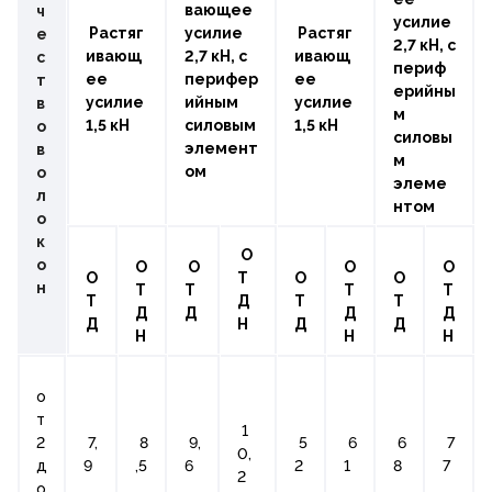
вающее
ч
усилие
Растяг
усилие
Растяг
е
2,7 кН, с
ивающ
2,7 кН, с
ивающ
с
периф
ее
перифер
ее
т
ерийны
усилие
ийным
усилие
в
м
1,5 кН
силовым
1,5 кН
о
силовы
элемент
в
м
ом
о
элеме
л
нтом
о
к
О
о
О
О
О
О
О
Т
О
О
н
Т
Т
Т
Т
Т
Д
Т
Т
Д
Д
Д
Д
Д
Н
Д
Д
Н
Н
Н
о
т
1
2
7,
8
9,
5
6
6
7
0,
д
9
,5
6
2
1
8
7
2
о