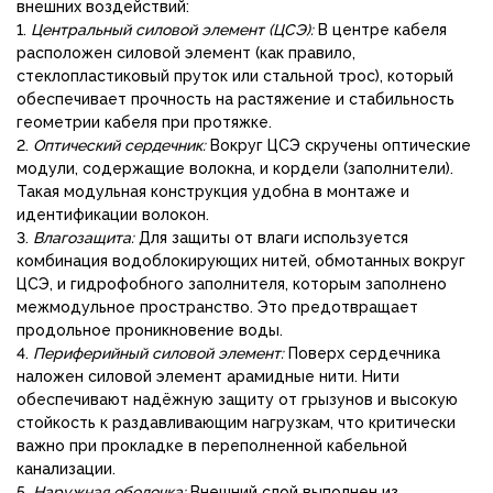
внешних воздействий:
1.
Центральный силовой элемент (ЦСЭ):
В центре кабеля
расположен силовой элемент (как правило,
стеклопластиковый пруток или стальной трос), который
обеспечивает прочность на растяжение и стабильность
геометрии кабеля при протяжке.
2.
Оптический сердечник:
Вокруг ЦСЭ скручены оптические
модули, содержащие волокна, и кордели (заполнители).
Такая модульная конструкция удобна в монтаже и
идентификации волокон.
3.
Влагозащита:
Для защиты от влаги используется
комбинация водоблокирующих нитей, обмотанных вокруг
ЦСЭ, и гидрофобного заполнителя, которым заполнено
межмодульное пространство. Это предотвращает
продольное проникновение воды.
4.
Периферийный силовой элемент:
Поверх сердечника
наложен силовой элемент арамидные нити. Нити
обеспечивают надёжную защиту от грызунов и высокую
стойкость к раздавливающим нагрузкам, что критически
важно при прокладке в переполненной кабельной
канализации.
5.
Наружная оболочка:
Внешний слой выполнен из