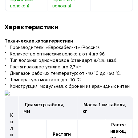
волокон)
волокна)
Характеристики
Технические характеристики
* Производитель: «Еврокабель-1» (Россия).
* Количество оптических волокон: от 4 до 96.
* Тип волокна: одномодовое (стандарт 9/125 мкм).
* Растягивающее усилие: до 2,7 кН.
* Диапазон рабочих температур: от -40 °С до +50 °С.
* Температура монтажа: до -10 °С.
* Конструкция: модульная, с броней из арамидных нитей.
Диаметр кабеля,
Масса 1 км кабеля,
мм
кг
К
о
Растяг
л
ивающ
Растяги
и
ее