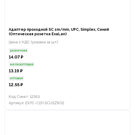
Адаптер проходной SC sm/mm, UPC, Simplex, Синий
(Оптическая розетка ExaLan)
Цена с НДС (указана за шт):
розничная
14.07 ₽
мелкооптовая
13.19 ₽
оптовая
12.55 ₽
Код Сонет: 12353
Артикул: EX7C-C1S\SCUSZRO2