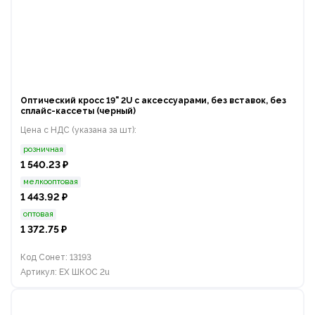
Оптический кросс 19" 2U с аксессуарами, без вставок, без
сплайс-кассеты (черный)
Цена с НДС (указана за шт):
розничная
1 540.23 ₽
мелкооптовая
1 443.92 ₽
оптовая
1 372.75 ₽
Код Сонет: 13193
Артикул: EX ШКОС 2u