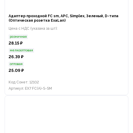
Адаптер проходной FC sm, APC, Simplex, Зеленый, D-типа
(Оптическая розетка ExaLan)
Цена с НДС (указана за шт):
розничная
28.15 ₽
мелкооптовая
26.39 ₽
оптовая
25.09 ₽
Код Сонет: 12102
Артикул: EX7 FC(A)-S-SM