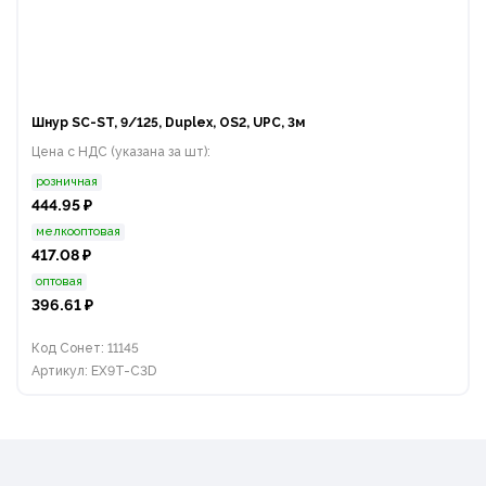
Шнур SC-ST, 9/125, Duplex, OS2, UPC, 3м
Цена с НДС (указана за шт):
розничная
444.95 ₽
мелкооптовая
417.08 ₽
оптовая
396.61 ₽
Код Сонет: 11145
Артикул: EX9T-C3D