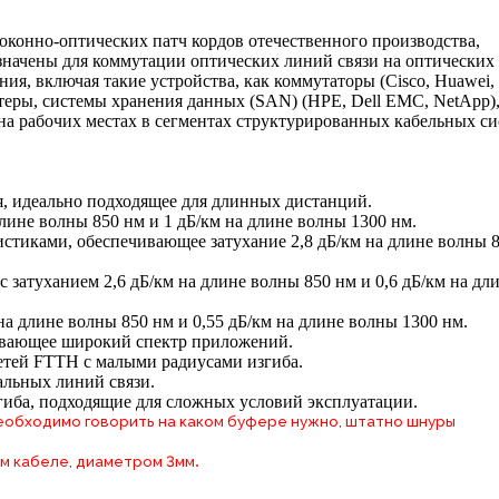
оконно-оптических патч кордов отечественного производства,
значены для коммутации оптических линий связи на оптических
ия, включая такие устройства, как коммутаторы (Cisco, Huawei, 
теры, системы хранения данных (SAN) (HPE, Dell EMC, NetApp),
на рабочих местах в сегментах структурированных кабельных си
я, идеально подходящее для длинных дистанций.
лине волны 850 нм и 1 дБ/км на длине волны 1300 нм.
стиками, обеспечивающее затухание 2,8 дБ/км на длине волны 
затуханием 2,6 дБ/км на длине волны 850 нм и 0,6 дБ/км на дл
а длине волны 850 нм и 0,55 дБ/км на длине волны 1300 нм.
ивающее широкий спектр приложений.
сетей FTTH с малыми радиусами изгиба.
альных линий связи.
гиба, подходящие для сложных условий эксплуатации.
 необходимо говорить на каком буфере нужно, штатно шнуры
.
м кабеле, диаметром 3мм