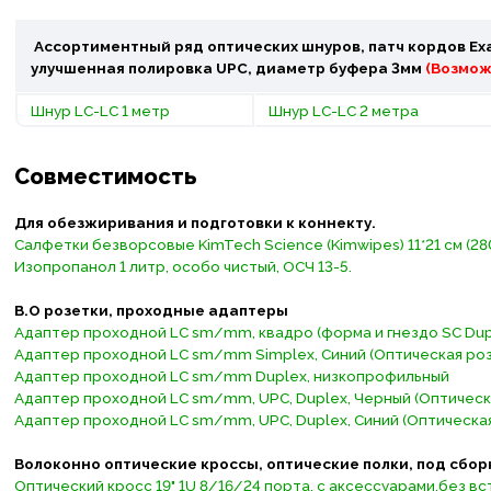
Ассортиментный ряд оптических шнуров, патч кордов Exa
улучшенная полировка UPC, диаметр буфера 3мм
(Возмож
Шнур LC-LC 1 метр
Шнур LC-LC 2 метра
Совместимость
Для обезжиривания и подготовки к коннекту.
Салфетки безворсовые KimTech Science (Kimwipes) 11*21 см (280
Изопропанол 1 литр, особо чистый, ОСЧ 13-5.
В.О розетки, проходные адаптеры
Адаптер проходной LС sm/mm, квадро (форма и гнездо SC Dup
Адаптер проходной LC sm/mm Simplex, Синий (Оптическая роз
Адаптер проходной LC sm/mm Duplex, низкопрофильный
Адаптер проходной LC sm/mm, UPC, Duplex, Черный (Оптическ
Адаптер проходной LC sm/mm, UPC, Duplex, Синий (Оптическая
Волоконно оптические кроссы, оптические полки, под сбор
Оптический кросс 19" 1U 8/16/24 порта, с аксессуарами,без вс