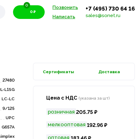
0
Позвонить
+7 (495) 730 64 16
0 ₽
sales@sonet.ru
Написать
Сертификаты
Доставка
27480
L-L1SG
Цена с НДС
(указана за шт)
LC-LC
9/125
розничная
205.75 ₽
UPC
мелкооптовая
192.96 ₽
G657A
Simplex
оптовая
183.46 ₽