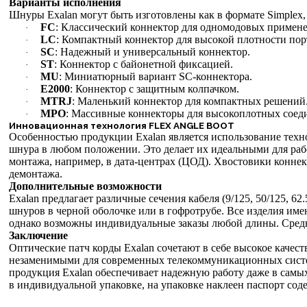
Варианты исполнения
Шнуры Exalan могут быть изготовлены как в формате Simplex
FC
: Классический коннектор для одномодовых примен
·
LC
: Компактный коннектор для высокой плотности пор
·
SC
: Надежный и универсальный коннектор.
·
ST
: Коннектор с байонетной фиксацией.
·
MU
: Миниатюрный вариант SC-коннектора.
·
E2000
: Коннектор с защитным колпачком.
·
MTRJ
: Маленький коннектор для компактных решений
·
MPO
: Массивные коннекторы для высокоплотных соеди
·
Инновационная технология FLEX ANGLE BOOT
Особенностью продукции Exalan является использование те
шнура в любом положении. Это делает их идеальными для раб
монтажа, например, в дата-центрах (ЦОД). Хвостовики коннек
демонтажа.
Дополнительные возможности
Exalan предлагает различные сечения кабеля (9/125, 50/125, 6
шнуров в черной оболочке или в гофротрубе. Все изделия им
однако возможны индивидуальные заказы любой длины. Средни
Заключение
Оптические патч корды Exalan сочетают в себе высокое качест
незаменимыми для современных телекоммуникационных систем
продукция Exalan обеспечивает надежную работу даже в самы
в индивидуальной упаковке, на упаковке наклеен паспорт сод