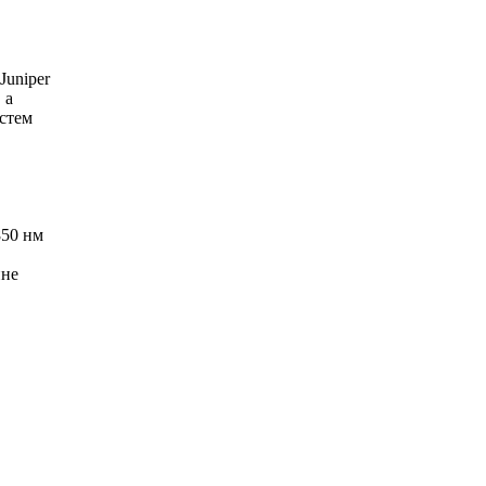
Juniper
 а
стем
850 нм
ине