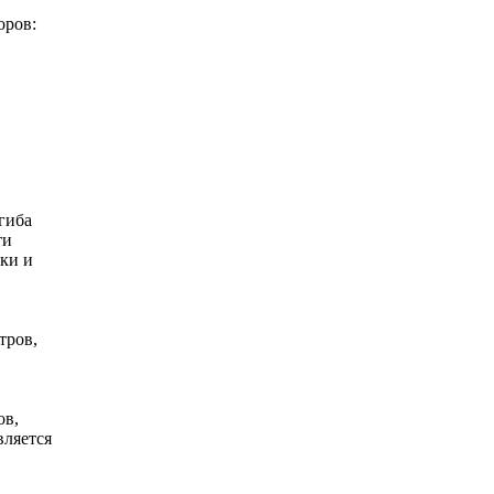
оров:
гиба
ти
ки и
тров,
ов,
вляется