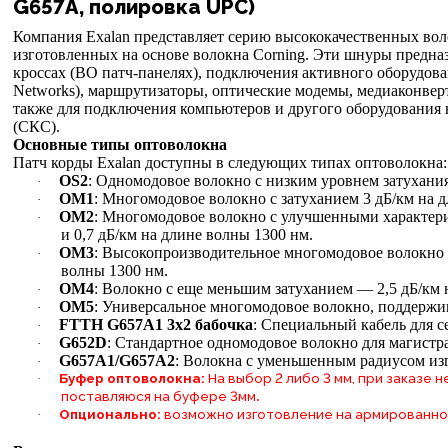
G657A, полировка UPC)
Компания Exalan представляет серию высококачественных вол
изготовленных на основе волокна Corning. Эти шнуры предна
кроссах (ВО патч-панелях), подключения активного оборудован
Networks), маршрутизаторы, оптические модемы, медиаконвер
также для подключения компьютеров и другого оборудования 
(СКС).
Основные типы оптоволокна
Патч корды Exalan доступны в следующих типах оптоволокна:
OS2
: Одномодовое волокно с низким уровнем затухани
·
OM1
: Многомодовое волокно с затуханием 3 дБ/км на д
·
OM2
: Многомодовое волокно с улучшенными характери
·
и 0,7 дБ/км на длине волны 1300 нм.
OM3
: Высокопроизводительное многомодовое волокно с 
·
волны 1300 нм.
OM4
: Волокно с еще меньшим затуханием — 2,5 дБ/км н
·
OM5
: Универсальное многомодовое волокно, поддерж
·
FTTH G657A1 3х2 бабочка
: Специальный кабель для 
·
G652D
: Стандартное одномодовое волокно для магистр
·
G657A1/G657A2
: Волокна с уменьшенным радиусом из
·
Буфер оптоволокна:
На выбор 2 либо 3 мм, при заказе
·
.
поставляюся на буфере 3мм
Опционально:
возможно изготовление на армированно
·