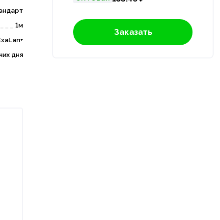
андарт
1м
Заказать
ExaLan+
чих дня