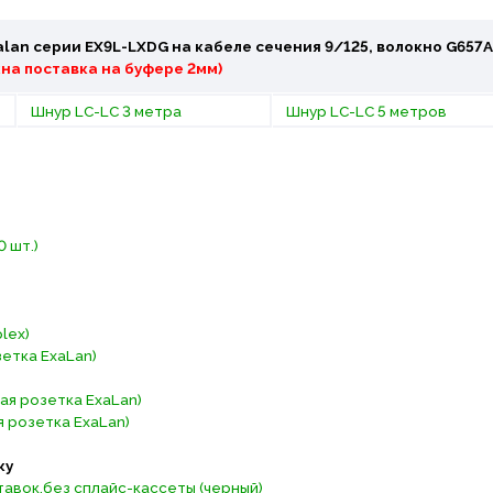
lan серии EX9L-LXDG на кабеле сечения 9/125, волокно G657A
на поставка на буфере 2мм)
Шнур LC-LC 3 метра
Шнур LC-LC 5 метров
 шт.)
lex)
етка ExaLan)
ая розетка ExaLan)
 розетка ExaLan)
ку
тавок,без сплайс-кассеты (черный)