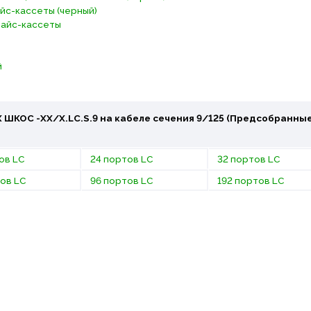
айс-кассеты (черный)
плайс-кассеты
й
 ШКОС -ХХ/Х.LC.S.9 на кабеле сечения 9/125
(Предсобранные
ов LC
24 портов LC
32 портов LC
ов LC
96 портов LC
192 портов LC