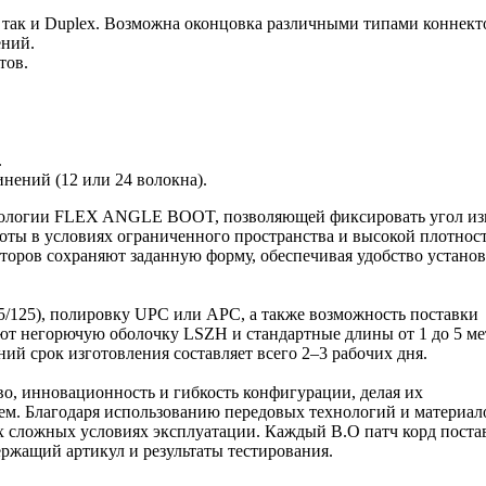
, так и Duplex. Возможна оконцовка различными типами коннект
ений.
тов.
.
нений (12 или 24 волокна).
хнологии FLEX ANGLE BOOT, позволяющей фиксировать угол из
оты в условиях ограниченного пространства и высокой плотнос
торов сохраняют заданную форму, обеспечивая удобство установ
2.5/125), полировку UPC или APC, а также возможность поставки
еют негорючую оболочку LSZH и стандартные длины от 1 до 5 ме
й срок изготовления составляет всего 2–3 рабочих дня.
во, инновационность и гибкость конфигурации, делая их
. Благодаря использованию передовых технологий и материал
х сложных условиях эксплуатации. Каждый В.О патч корд поста
ержащий артикул и результаты тестирования.