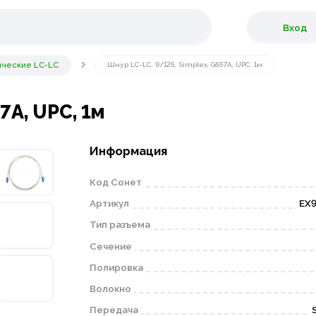
Вход
ические LC-LC
Шнур LC-LC, 9/125, Simplex, G657A, UPC, 1м
7A, UPC, 1м
Информация
Код Сонет
Артикул
EX9
Тип разъема
Сечение
Полировка
Волокно
Передача