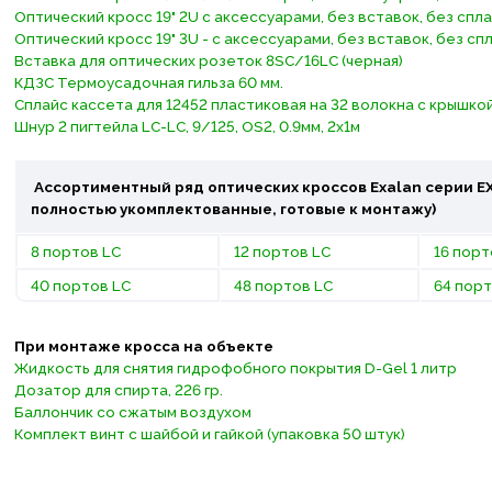
Оптический кросс 19" 2U с аксессуарами, без вставок, без спл
Оптический кросс 19" 3U - с аксессуарами, без вставок, без с
Вставка для оптических розеток 8SC/16LC (черная)
КДЗС Термоусадочная гильза 60 мм.
Сплайс кассета для 12452 пластиковая на 32 волокна с крышко
Шнур 2 пигтейла LC-LC, 9/125, OS2, 0.9мм, 2x1м
Ассортиментный ряд оптических кроссов Exalan серии ЕХ
полностью укомплектованные, готовые к монтажу)
8 портов LC
12 портов LC
16 порт
40 портов LC
48 портов LC
64 порт
При монтаже кросса на объекте
Жидкость для снятия гидрофобного покрытия D-Gel 1 литр
Дозатор для спирта, 226 гр.
Баллончик со сжатым воздухом
Комплект винт с шайбой и гайкой (упаковка 50 штук)