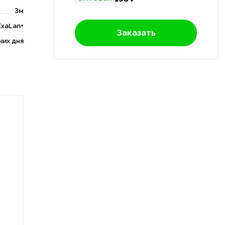
3м
ExaLan+
Заказать
чих дня