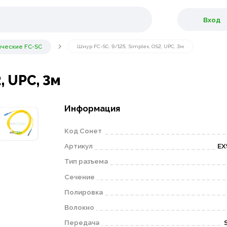
Вход
ические FC-SC
Шнур FC-SC, 9/125, Simplex, OS2, UPC, 3м
, UPC, 3м
Информация
Код Сонет
Артикул
EX
Тип разъема
Сечение
Полировка
Волокно
Передача