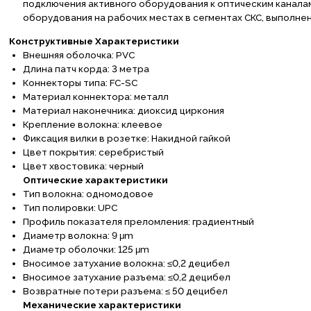
подключения активного оборудования к оптическим каналам
оборудования на рабочих местах в сегментах СКС, выполне
Конструктивные Характеристики
Внешняя оболочка:
PVC
Длина патч корда: 3 метра
Коннекторы типа:
FC-SC
Материал коннектора
:
металл
Материал наконечника: диоксид циркония
Крепление волокна: клеевое
Фиксация вилки в розетке: Накидной гайкой
Цвет покрытия: серебристый
Цвет хвостовика: черный
Оптические характеристики
Тип волокна: одномодовое
Тип полировки:
UPC
Профиль показателя преломления: градиентный
Диаметр волокна: 9 μm
Диаметр оболочки: 125 μm
Вносимое затухание волокна: ≤0,2 децибел
Вносимое затухание разъема: ≤0,2 децибел
Возвратные потери разъема: ≤ 50 децибел
Механические характеристики