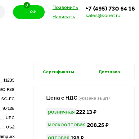
0
Позвонить
+7 (495) 730 64 16
0 ₽
sales@sonet.ru
Написать
Сертификаты
Доставка
11235
9C-F3S
Цена с НДС
(указана за шт)
SC-FC
9/125
розничная
222.13 ₽
UPC
мелкооптовая
208.25 ₽
OS2
Simplex
оптовая
198 ₽