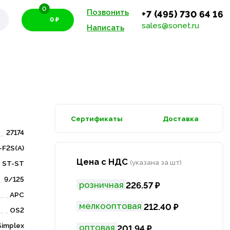
0
Позвонить
+7 (495) 730 64 16
0 ₽
sales@sonet.ru
Написать
Сертификаты
Доставка
27174
-F2S(А)
Цена с НДС
(указана за шт)
ST-ST
9/125
розничная
226.57 ₽
APC
мелкооптовая
212.40 ₽
OS2
Simplex
оптовая
201.94 ₽