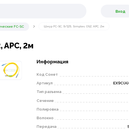
Вход
ические FC-SC
Шнур FC-SC, 9/125, Simplex, OS2, APC, 2м
, APC, 2м
Информация
Код Сонет
Артикул
EX9C(А)
Тип разъема
Сечение
Полировка
Волокно
Передача