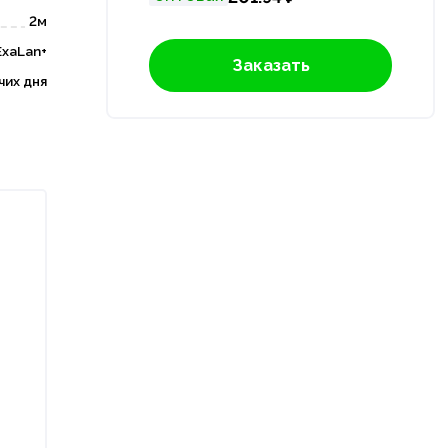
2м
ExaLan+
Заказать
чих дня