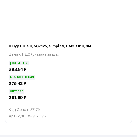
Шнур FC-SC, 50/125, Simplex, OM3, UPC, 3м
Цена с НДС (указана за шт):
розничная
293.84 ₽
мелкооптовая
275.43 ₽
оптовая
261.89 ₽
Код Сонет: 27179
Артикул: EX53F-C3S