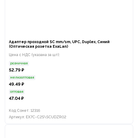
Адаптер проходной SC mm/sm, UPC, Duplex, Синий
(Оптическая розетка ExaLan)
Цена с НДС (указана за шт):
розничная
52.79 ₽
мелкооптовая
49.49 ₽
оптовая
47.04 ₽
Код Сонет: 12316
Артикул: EX7C-C2S\SCUDZR02