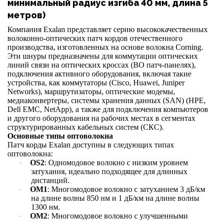
минимальный радиус изгиба 40 мм, длина 5
метров)
Компания Exalan представляет серию высококачественных
волоконно-оптических патч кордов отечественного
производства, изготовленных на основе волокна Corning.
Эти шнуры предназначены для коммутации оптических
линий связи на оптических кроссах (ВО патч-панелях),
подключения активного оборудования, включая такие
устройства, как коммутаторы (Cisco, Huawei, Juniper
Networks), маршрутизаторы, оптические модемы,
медиаконвертеры, системы хранения данных (SAN) (HPE,
Dell EMC, NetApp), а также для подключения компьютеров
и другого оборудования на рабочих местах в сегментах
структурированных кабельных систем (СКС).
Основные типы оптоволокна
Патч корды Exalan доступны в следующих типах
оптоволокна:
OS2
: Одномодовое волокно с низким уровнем
·
затухания, идеально подходящее для длинных
дистанций.
OM1
: Многомодовое волокно с затуханием 3 дБ/км
·
на длине волны 850 нм и 1 дБ/км на длине волны
1300 нм.
OM2
: Многомодовое волокно с улучшенными
·