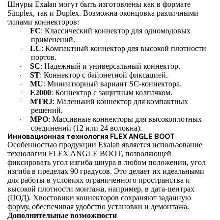
Шнуры Exalan могут быть изготовлены как в формате
Simplex, так и Duplex. Возможна оконцовка различными
типами коннекторов:
FC
: Классический коннектор для одномодовых
·
применений.
LC
: Компактный коннектор для высокой плотности
·
портов.
SC
: Надежный и универсальный коннектор.
·
ST
: Коннектор с байонетной фиксацией.
·
MU
: Миниатюрный вариант SC-коннектора.
·
E2000
: Коннектор с защитным колпачком.
·
MTRJ
: Маленький коннектор для компактных
·
решений.
MPO
: Массивные коннекторы для высокоплотных
·
соединений (12 или 24 волокна).
Инновационная технология FLEX ANGLE BOOT
Особенностью продукции Exalan является использование
технологии FLEX ANGLE BOOT, позволяющей
фиксировать угол изгиба шнура в любом положении, угол
изгиба в пределах 90 градусов. Это делает их идеальными
для работы в условиях ограниченного пространства и
высокой плотности монтажа, например, в дата-центрах
(ЦОД). Хвостовики коннекторов сохраняют заданную
форму, обеспечивая удобство установки и демонтажа.
Дополнительные возможности