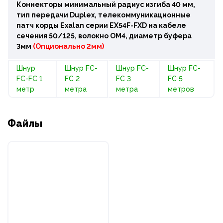
Коннекторы минимальный радиус изгиба 40 мм,
тип передачи Duplex, телекоммуникационные
патч корды Exalan серии EX54F-FXD на кабеле
сечения 50/125, волокно OM4, диаметр буфера
3мм
(Опционально 2мм)
Шнур
Шнур FC-
Шнур FC-
Шнур FC-
FC-FC 1
FC 2
FC 3
FC 5
метр
метра
метра
метров
Файлы