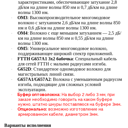
характеристиками, обеспечивающее затухание 2,8
дБ/км на длине волны 850 нм и 0,7 дБ/км на длине
волны 1300 нм.
OM3
: Высокопроизводительное многомодовое
·
волокно с затуханием 2,6 дБ/км на длине волны 850
нм и 0,6 дБ/км на длине волны 1300 нм.
OM4
: Волокно с еще меньшим затуханием — 2,5 дБ/
·
км на длине волны 850 нм и 0,55 дБ/км на длине
волны 1300 нм.
OM5
: Универсальное многомодовое волокно,
·
поддерживающее широкий спектр приложений.
FTTH G657A1 3х2 бабочка
: Специальный кабель
·
для сетей FTTH с малыми радиусами изгиба.
G652D
: Стандартное одномодовое волокно для
·
магистральных линий связи.
G657A1/G657A2
: Волокна с уменьшенным радиусом
·
изгиба, подходящие для сложных условий
эксплуатации.
Буфер оптоволокна:
На выбор 2 либо 3 мм, при
·
заказе необходимо говорить на каком буфере
.
нужно, штатно шнуры поставляюся на буфере 3мм
Опционально:
возможно изготовление на
·
.
армированном кабеле, диаметром 3мм
Варианты исполнения