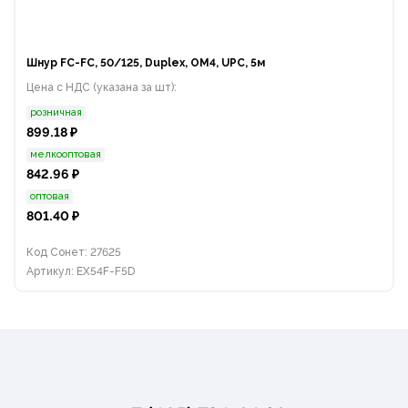
Шнур FC-FC, 50/125, Duplex, OM4, UPC, 5м
Цена с НДС (указана за шт):
розничная
899.18 ₽
мелкооптовая
842.96 ₽
оптовая
801.40 ₽
Код Сонет: 27625
Артикул: EX54F-F5D