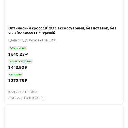
Оптический кросс 19" 2U с аксессуарами, без вставок, без
сплайс-кассеты (черный)
Цена с НДС (указана за шт):
розничная
1 540.23 ₽
мелкооптовая
1 443.92 ₽
оптовая
1 372.75 ₽
Код Сонет: 13193
Артикул: EX ШКОС 2u