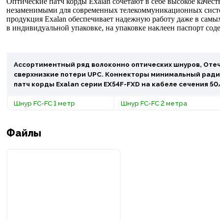
Оптические патч корды Exalan сочетают в себе высокое качест
незаменимыми для современных телекоммуникационных систем
продукция Exalan обеспечивает надежную работу даже в самы
в индивидуальной упаковке, на упаковке наклеен паспорт сод
Ассортиментный ряд волоконно оптических шнуров, Отеч
сверхнизкие потери UPC. Коннекторы минимальный радиу
патч корды Exalan серии EX54F-FXD на кабеле сечения 5
Шнур FC-FC 1 метр
Шнур FC-FC 2 метра
Файлы