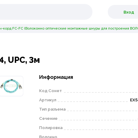
Вход
ч-корд FC-FC (Волоконно оптические монтажные шнуры для построения ВОЛС
4, UPC, 3м
Информация
Код Сонет
Артикул
EX5
Тип разъема
Сечение
Полировка
Волокно