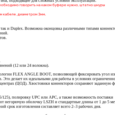
гиба, подходящие для сложных условий эксплуатации.
 необходимо говорить на каком буфере нужно, штатно шнуры
.
м кабеле, диаметром 3мм
, так и Duplex. Возможна оконцовка различными типами коннект
ений.
тов.
.
нений (12 или 24 волокна).
хнологии FLEX ANGLE BOOT, позволяющей фиксировать угол из
в. Это делает их идеальными для работы в условиях ограниченн
а-центрах (ЦОД). Хвостовики коннекторов сохраняют заданную ф
2.5/125), полировку UPC или APC, а также возможность поставки
еют негорючую оболочку LSZH и стандартные длины от 1 до 5 ме
й срок изготовления составляет всего 2–3 рабочих дня.