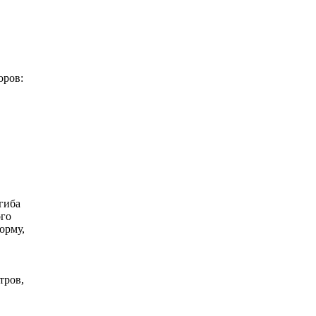
оров:
гиба
ого
орму,
тров,