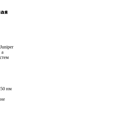
ная
Juniper
 а
стем
850 нм
ине