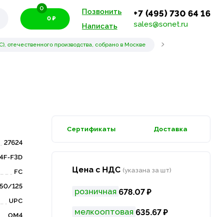
0
Позвонить
+7 (495) 730 64 16
0 ₽
sales@sonet.ru
Написать
), отечественного производства, собрано в Москве
Сертификаты
Доставка
27624
4F-F3D
Цена с НДС
(указана за шт)
FC
50/125
розничная
678.07 ₽
UPC
мелкооптовая
635.67 ₽
OM4