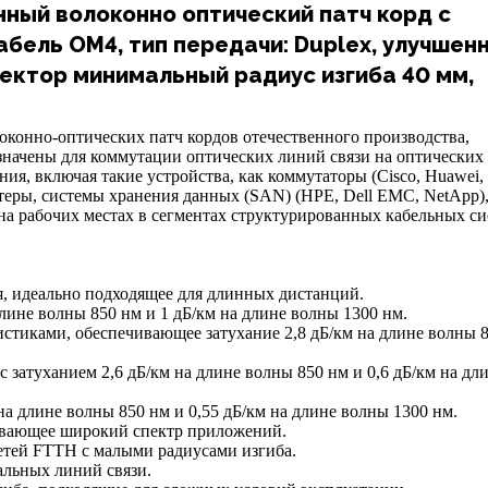
нный волоконно оптический патч корд с
абель OM4, тип передачи: Duplex, улучшен
ектор минимальный радиус изгиба 40 мм,
оконно-оптических патч кордов отечественного производства,
значены для коммутации оптических линий связи на оптических
ия, включая такие устройства, как коммутаторы (Cisco, Huawei, 
теры, системы хранения данных (SAN) (HPE, Dell EMC, NetApp),
на рабочих местах в сегментах структурированных кабельных си
я, идеально подходящее для длинных дистанций.
лине волны 850 нм и 1 дБ/км на длине волны 1300 нм.
стиками, обеспечивающее затухание 2,8 дБ/км на длине волны 
затуханием 2,6 дБ/км на длине волны 850 нм и 0,6 дБ/км на дл
а длине волны 850 нм и 0,55 дБ/км на длине волны 1300 нм.
ивающее широкий спектр приложений.
сетей FTTH с малыми радиусами изгиба.
альных линий связи.