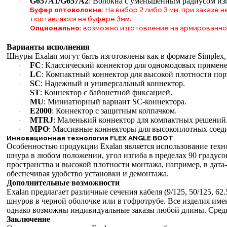
G657A1/G657A2
: Волокна с уменьшенным радиусом из
·
Буфер оптоволокна:
На выбор 2 либо 3 мм, при заказе
·
.
поставляюся на буфере 3мм
Опционально:
возможно изготовление на армированно
·
Варианты исполнения
Шнуры Exalan могут быть изготовлены как в формате Simplex
FC
: Классический коннектор для одномодовых примен
·
LC
: Компактный коннектор для высокой плотности пор
·
SC
: Надежный и универсальный коннектор.
·
ST
: Коннектор с байонетной фиксацией.
·
MU
: Миниатюрный вариант SC-коннектора.
·
E2000
: Коннектор с защитным колпачком.
·
MTRJ
: Маленький коннектор для компактных решений
·
MPO
: Массивные коннекторы для высокоплотных соеди
·
Инновационная технология FLEX ANGLE BOOT
Особенностью продукции Exalan является использование те
шнура в любом положении, угол изгиба в пределах 90 градусо
пространства и высокой плотности монтажа, например, в дат
обеспечивая удобство установки и демонтажа.
Дополнительные возможности
Exalan предлагает различные сечения кабеля (9/125, 50/125, 6
шнуров в черной оболочке или в гофротрубе. Все изделия им
однако возможны индивидуальные заказы любой длины. Средни
Заключение