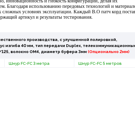
во, инновационность и гибкость конфигурации, делая их
. Благодаря использованию передовых технологий и материал
х сложных условиях эксплуатации. Каждый В.О патч корд поста
ержащий артикул и результаты тестирования.
ественного производства, с улучшенной полировкой,
с изгиба 40 мм, тип передачи Duplex, телекоммуникационны
0/125, волокно OM4, диаметр буфера 3мм
(Опционально 2мм)
Шнур FC-FC 3 метра
Шнур FC-FC 5 метров