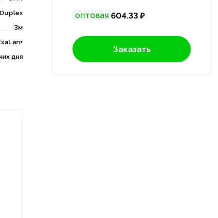
Duplex
оптовая
604.33 ₽
3м
ExaLan+
Заказать
чих дня