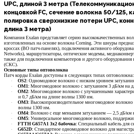
UPC, длиной 3 метра (Телекоммуникацио
концовкой FC, сечение волокна 50/125, к
полировка сверхнизкие потери UPC, конн
длина 3 метра)
Компания Exalan представляет серию высококачественных вол
изготовленных на основе волокна Corning. Эти шнуры предна
кроссах (ВО патч-панелях), подключения активного оборудован
Networks), маршрутизаторы, оптические модемы, медиаконвер
также для подключения компьютеров и другого оборудования 
(СКС).
Основные типы оптоволокна
Патч корды Exalan доступны в следующих типах оптоволокна:
OS2
: Одномодовое волокно с низким уровнем затухани
·
OM1
: Многомодовое волокно с затуханием 3 дБ/км на д
·
OM2
: Многомодовое волокно с улучшенными характери
·
и 0,7 дБ/км на длине волны 1300 нм.
OM3
: Высокопроизводительное многомодовое волокно с 
·
волны 1300 нм.
OM4
: Волокно с еще меньшим затуханием — 2,5 дБ/км н
·
OM5
: Универсальное многомодовое волокно, поддерж
·
FTTH G657A1 3х2 бабочка
: Специальный кабель для 
·
G652D
: Стандартное одномодовое волокно для магистр
·