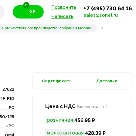
0
Позвонить
+7 (495) 730 64 16
0 ₽
sales@sonet.ru
Написать
), отечественного производства, собрано в Москве
Сертификаты
Доставка
27622
4F-F1D
Цена с НДС
(указана за шт)
FC
50/125
розничная
456.95 ₽
UPC
мелкооптовая
428.39 ₽
OM4