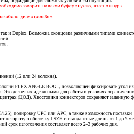
гиба, подходящие для сложных условий эксплуатации.
 необходимо говорить на каком буфере нужно, штатно шнуры
.
м кабеле, диаметром 3мм
, так и Duplex. Возможна оконцовка различными типами коннект
ений.
тов.
.
нений (12 или 24 волокна).
хнологии FLEX ANGLE BOOT, позволяющей фиксировать угол из
в. Это делает их идеальными для работы в условиях ограниченн
а-центрах (ЦОД). Хвостовики коннекторов сохраняют заданную ф
2.5/125), полировку UPC или APC, а также возможность поставки
еют негорючую оболочку LSZH и стандартные длины от 1 до 5 ме
й срок изготовления составляет всего 2–3 рабочих дня.