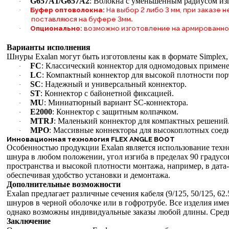
G657A1/G657A2
: Волокна с уменьшенным радиусом из
·
Буфер оптоволокна:
На выбор 2 либо 3 мм, при заказе
·
.
поставляюся на буфере 3мм
Опционально:
возможно изготовление на армированно
·
Варианты исполнения
Шнуры Exalan могут быть изготовлены как в формате Simplex
FC
: Классический коннектор для одномодовых примен
·
LC
: Компактный коннектор для высокой плотности пор
·
SC
: Надежный и универсальный коннектор.
·
ST
: Коннектор с байонетной фиксацией.
·
MU
: Миниатюрный вариант SC-коннектора.
·
E2000
: Коннектор с защитным колпачком.
·
MTRJ
: Маленький коннектор для компактных решений
·
MPO
: Массивные коннекторы для высокоплотных соеди
·
Инновационная технология FLEX ANGLE BOOT
Особенностью продукции Exalan является использование те
шнура в любом положении, угол изгиба в пределах 90 градусо
пространства и высокой плотности монтажа, например, в дат
обеспечивая удобство установки и демонтажа.
Дополнительные возможности
Exalan предлагает различные сечения кабеля (9/125, 50/125, 6
шнуров в черной оболочке или в гофротрубе. Все изделия им
однако возможны индивидуальные заказы любой длины. Средни
Заключение