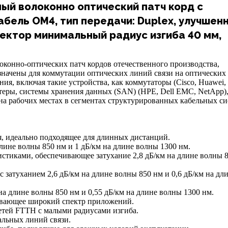
ый волоконно оптический патч корд с
абель OM4, тип передачи: Duplex, улучшен
ектор минимальный радиус изгиба 40 мм,
оконно-оптических патч кордов отечественного производства,
значены для коммутации оптических линий связи на оптических
ия, включая такие устройства, как коммутаторы (Cisco, Huawei, 
теры, системы хранения данных (SAN) (HPE, Dell EMC, NetApp),
на рабочих местах в сегментах структурированных кабельных си
я, идеально подходящее для длинных дистанций.
лине волны 850 нм и 1 дБ/км на длине волны 1300 нм.
стиками, обеспечивающее затухание 2,8 дБ/км на длине волны 
затуханием 2,6 дБ/км на длине волны 850 нм и 0,6 дБ/км на дл
а длине волны 850 нм и 0,55 дБ/км на длине волны 1300 нм.
ивающее широкий спектр приложений.
сетей FTTH с малыми радиусами изгиба.
альных линий связи.