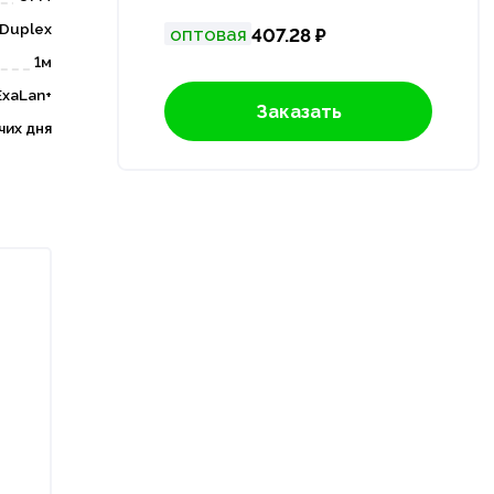
Duplex
оптовая
407.28 ₽
1м
ExaLan+
Заказать
чих дня