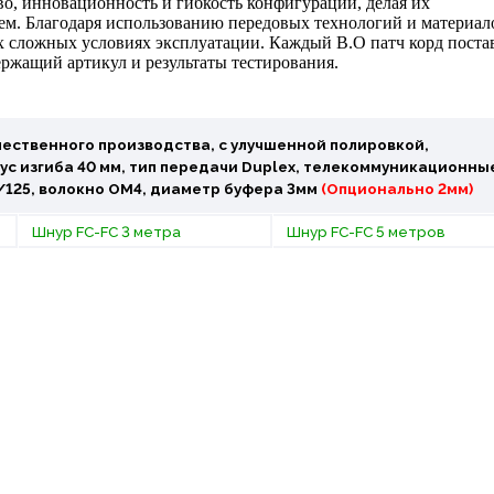
во, инновационность и гибкость конфигурации, делая их
. Благодаря использованию передовых технологий и материал
х сложных условиях эксплуатации. Каждый В.О патч корд поста
ержащий артикул и результаты тестирования.
ественного производства, с улучшенной полировкой,
с изгиба 40 мм, тип передачи Duplex, телекоммуникационны
0/125, волокно OM4, диаметр буфера 3мм
(Опционально 2мм)
Шнур FC-FC 3 метра
Шнур FC-FC 5 метров