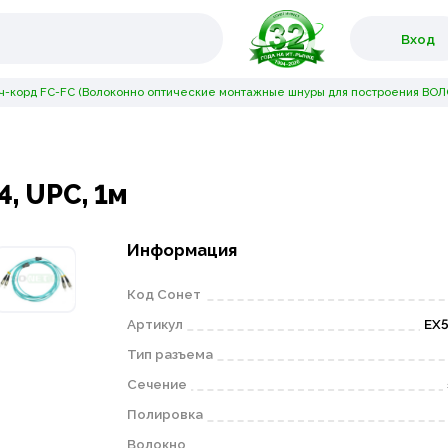
Вход
ч-корд FC-FC (Волоконно оптические монтажные шнуры для построения ВОЛС
4, UPC, 1м
Информация
Код Сонет
Артикул
EX5
Тип разъема
Сечение
Полировка
Волокно