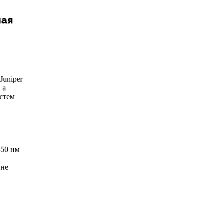
ная
Juniper
 а
стем
850 нм
ине