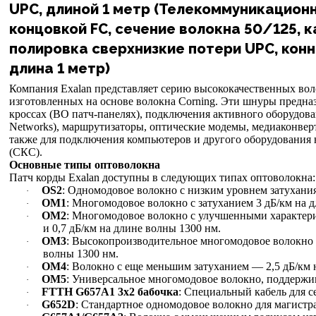
UPC, длиной 1 метр (Телекоммуникационн
концовкой FC, сечение волокна 50/125, к
полировка сверхнизкие потери UPC, конн
длина 1 метр)
Компания Exalan представляет серию высококачественных вол
изготовленных на основе волокна Corning. Эти шнуры предна
кроссах (ВО патч-панелях), подключения активного оборудован
Networks), маршрутизаторы, оптические модемы, медиаконвер
также для подключения компьютеров и другого оборудования 
(СКС).
Основные типы оптоволокна
Патч корды Exalan доступны в следующих типах оптоволокна:
OS2
: Одномодовое волокно с низким уровнем затухани
·
OM1
: Многомодовое волокно с затуханием 3 дБ/км на д
·
OM2
: Многомодовое волокно с улучшенными характери
·
и 0,7 дБ/км на длине волны 1300 нм.
OM3
: Высокопроизводительное многомодовое волокно с 
·
волны 1300 нм.
OM4
: Волокно с еще меньшим затуханием — 2,5 дБ/км н
·
OM5
: Универсальное многомодовое волокно, поддерж
·
FTTH G657A1 3х2 бабочка
: Специальный кабель для 
·
G652D
: Стандартное одномодовое волокно для магистр
·