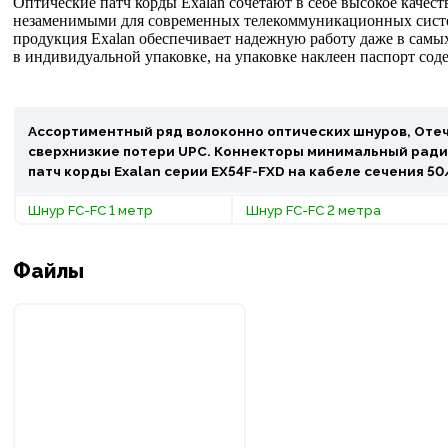
Оптические патч корды Exalan сочетают в себе высокое качест
незаменимыми для современных телекоммуникационных систем
продукция Exalan обеспечивает надежную работу даже в самы
в индивидуальной упаковке, на упаковке наклеен паспорт сод
Ассортиментный ряд волоконно оптических шнуров, Отеч
сверхнизкие потери UPC. Коннекторы минимальный радиу
патч корды Exalan серии EX54F-FXD на кабеле сечения 5
Шнур FC-FC 1 метр
Шнур FC-FC 2 метра
Файлы