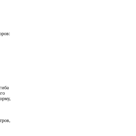
оров:
гиба
ого
орму,
тров,