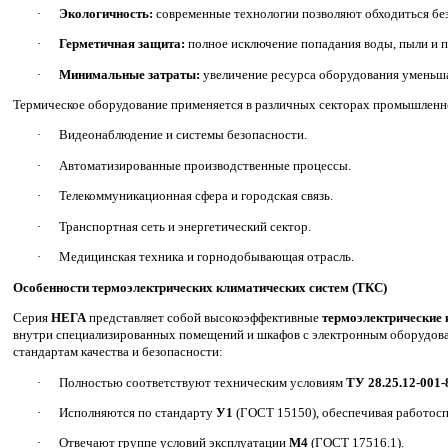
·
Экологичность:
современные технологии позволяют обходиться без
·
Герметичная защита:
полное исключение попадания воды, пыли и п
·
Минимальные затраты:
увеличение ресурса оборудования уменьша
Термическое оборудование применяется в различных секторах промышленн
·
Видеонаблюдение и системы безопасности.
·
Автоматизированные производственные процессы.
·
Телекоммуникационная сфера и городская связь.
·
Транспортная сеть и энергетический сектор.
·
Медицинская техника и горнодобывающая отрасль.
Особенности термоэлектрических климатических систем (ТКС)
Серия
НЕГА
представляет собой высокоэффективные
термоэлектрические 
внутри специализированных помещений и шкафов с электронным оборудова
стандартам качества и безопасности:
·
Полностью соответствуют техническим условиям
ТУ 28.25.12-001
·
Исполняются по стандарту
У1
(ГОСТ 15150), обеспечивая работос
·
Отвечают группе условий эксплуатации
М4
(ГОСТ 17516.1).