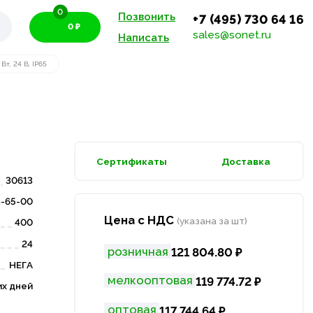
0
Позвонить
+7 (495) 730 64 16
0 ₽
sales@sonet.ru
Написать
т, 24 В, IP65
Сертификаты
Доставка
30613
-65-00
Цена с НДС
(указана за шт)
400
24
розничная
121 804.80 ₽
НЕГА
мелкооптовая
119 774.72 ₽
их дней
оптовая
117 744.64 ₽