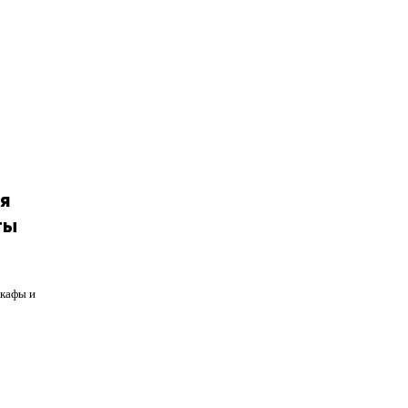
я
ты
шкафы и