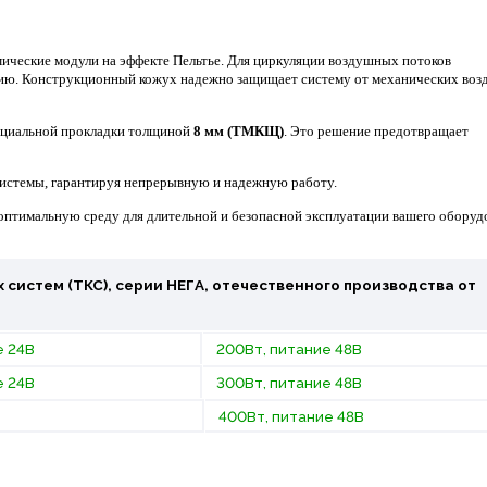
ческие модули на эффекте Пельтье. Для циркуляции воздушных потоков
ю. Конструкционный кожух надежно защищает систему от механических воз
ециальной прокладки толщиной
8 мм (ТМКЩ)
. Это решение предотвращает
системы, гарантируя непрерывную и надежную работу.
птимальную среду для длительной и безопасной эксплуатации вашего оборуд
систем (ТКС), серии НЕГА, отечественного производства от
е 24В
200Вт, питание 48В
е 24В
300Вт, питание 48В
400Вт, питание 48В