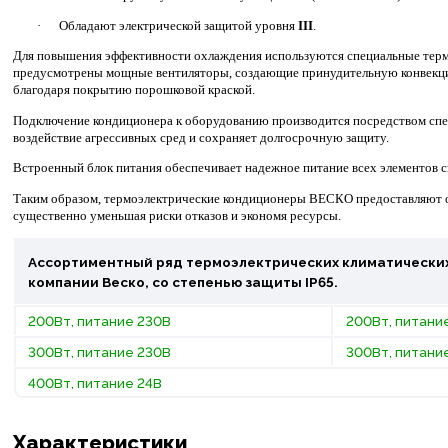
·
Обладают электрической защитой уровня
III
.
Для повышения эффективности охлаждения используются специальные терми
предусмотрены мощные вентиляторы, создающие принудительную конвекци
благодаря покрытию порошковой краской.
Подключение кондиционера к оборудованию производится посредством сп
воздействие агрессивных сред и сохраняет долгосрочную защиту.
Встроенный блок питания обеспечивает надежное питание всех элементов 
Таким образом, термоэлектрические кондиционеры ВЕСКО предоставляют о
существенно уменьшая риски отказов и экономя ресурсы.
Ассортиментный ряд термоэлектрических климатических 
компании Веско, со степенью защиты IP65.
200Вт, питание 230В
200Вт, питани
300Вт, питание 230В
300Вт, питани
400Вт, питание 24В
Характеристики