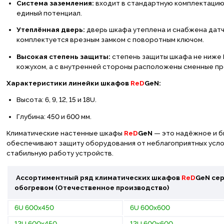
Система заземления:
входит в стандартную комплектацию
единый потенциал.
Утеплённая дверь:
дверь шкафа утеплена и снабжена датчи
комплектуется врезным замком с поворотным ключом.
Высокая степень защиты:
степень защиты шкафа не ниже 
кожухом, а с внутренней стороны расположены сменные п
Характеристики линейки шкафов
ReD
GeN:
Высота: 6, 9, 12, 15 и 18U.
Глубина: 450 и 600 мм.
Климатические настенные шкафы
ReD
GeN
— это надёжное и б
обеспечивают защиту оборудования от неблагоприятных усло
стабильную работу устройств.
Асcортиментный ряд климатических шкафов
ReD
GeN
се
обогревом
(Отечественное производство)
6U 600х450
6U 600х600
12U 600х450
12U 600х600