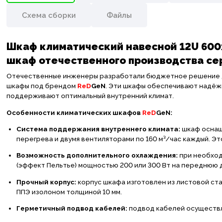
Схема сборки
Файлы
Шкаф климатический навесной 12U 600х
шкаф отечественного производства сер
Отечественные инженеры разработали бюджетное решение д
шкафы под брендом
ReD
GeN
. Эти шкафы обеспечивают надёж
поддерживают оптимальный внутренний климат.
Особенности климатических шкафов
ReD
GeN:
Система поддержания внутреннего климата:
шкаф оснащё
перегрева и двумя вентиляторами по 160 м³/час каждый. 
Возможность дополнительного охлаждения:
при необход
(эффект Пельтье) мощностью 200 или 300 Вт на переднюю дв
Прочный корпус:
корпус шкафа изготовлен из листовой ст
ППЭ изолоном толщиной 10 мм.
Герметичный подвод кабелей:
подвод кабелей осуществл