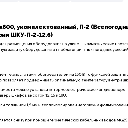
600, укомплектованный, П-2 (Всепогодн
ия ШКУ-П-2-12.6)
ля размещения оборудования на улице — климатические насте
ную защиту оборудования от неблагоприятных погодных условий
н термостатами, обогревателем на 150 Вт с функцией защиты 
Это позволяет поддерживать оптимальную температуру внутри шк
имости можно установить термоэлектрические кондиционеры
ерь шкафов высотой 12, 15 и 18U.
али толщиной 1,5 мм и теплоизолирован негорючим фольгирован
яется снизу при помощи герметических кабельных вводов MG25