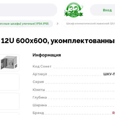
Вход
сные шкафы| уличные| IP54,IP55
Шкаф климатический навесной 12U 
12U 600х600, укомплектованный
Информация
Код Сонет
Артикул
ШКУ-П
Серия
Юниты
Глубина
Ширина
Бренд
R