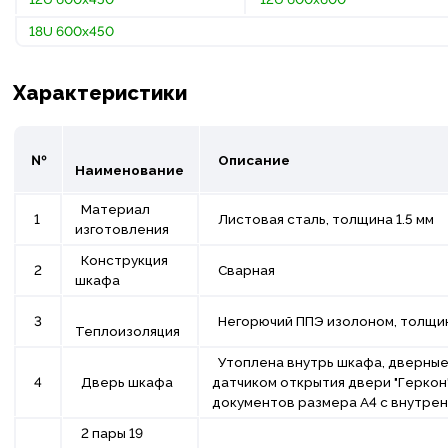
18U 600х450
Характеристики
№
Описание
Наименование
Материал
1
Листовая сталь, толщина 1.5 мм
изготовления
Конструкция
2
Сварная
шкафа
3
Негорючий ППЭ изолоном, толщин
Теплоизоляция
Утоплена внутрь шкафа, дверные
4
Дверь шкафа
датчиком открытия двери "Геркон"
документов размера А4 с внутрен
2 пары 19