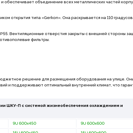
 и обеспечивает объединение всех металлических частей корпу
ком открытия типа «Gerkon». Она раскрывается на 110 градусов
IP55. Вентиляционные отверстия закрыты с внешней стороны з
ротивополевые фильтры.
юджетное решение для размещения оборудования на улице. Он
вий и поддерживают оптимальный внутренний климат, что гаран
рии
ШКУ-П
с системой жизнеобеспечения охлаждением и
9U 600х450
9U 600х600
15U 600х450
15U 600х600