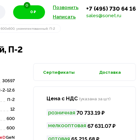
0
Позвонить
+7 (495) 730 64 16
0 ₽
sales@sonet.ru
Написать
600х600, укомплектованный, П-2
, П-2
Сертификаты
Доставка
30597
-2-12.6
Цена с НДС
(указана за шт)
П-2
12
розничная
70 733.19 ₽
600
мелкооптовая
67 631.07 ₽
600
eD
GeN
оптовая
65 215.68 ₽