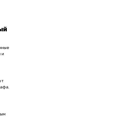
ый
нные
 и
от
афа.
ным
.