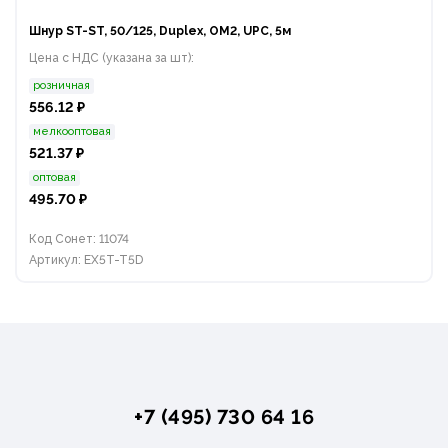
Шнур ST-ST, 50/125, Duplex, OM2, UPC, 5м
Цена с НДС (указана за шт):
розничная
556.12 ₽
мелкооптовая
521.37 ₽
оптовая
495.70 ₽
Код Сонет: 11074
Артикул: EX5T-T5D
+7 (495) 730 64 16