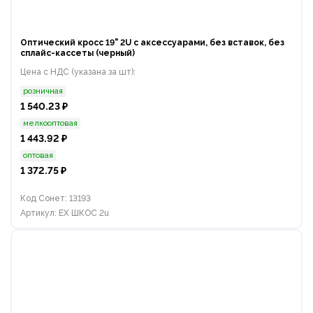
Оптический кросс 19" 2U с аксессуарами, без вставок, без
сплайс-кассеты (черный)
Цена с НДС (указана за шт):
розничная
1 540.23 ₽
мелкооптовая
1 443.92 ₽
оптовая
1 372.75 ₽
Код Сонет: 13193
Артикул: EX ШКОС 2u