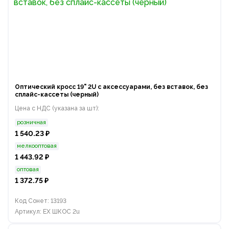
Оптический кросс 19" 2U с аксессуарами, без вставок, без
сплайс-кассеты (черный)
Цена с НДС (указана за шт):
розничная
1 540.23 ₽
мелкооптовая
1 443.92 ₽
оптовая
1 372.75 ₽
Код Сонет: 13193
Артикул: EX ШКОС 2u