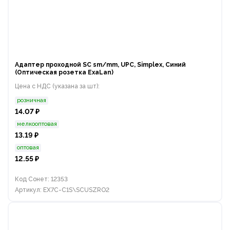
Адаптер проходной SC sm/mm, UPC, Simplex, Синий
(Оптическая розетка ExaLan)
Цена с НДС (указана за шт):
розничная
14.07 ₽
мелкооптовая
13.19 ₽
оптовая
12.55 ₽
Код Сонет: 12353
Артикул: EX7C-C1S\SCUSZRO2