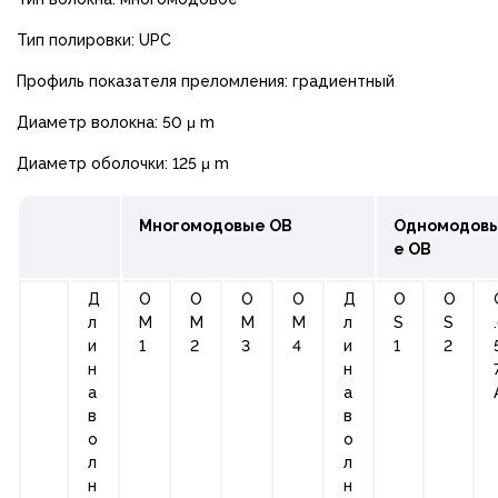
Тип полировки: UPC
Профиль показателя преломления: градиентный
Диаметр волокна: 50 μ m
Диаметр оболочки: 125 μ m
Многомодовые ОВ
Одномодов
е ОВ
Д
О
О
О
О
Д
О
O
л
М
М
М
М
л
S
S
и
1
2
3
4
и
1
2
н
н
а
а
в
в
о
о
л
л
н
н