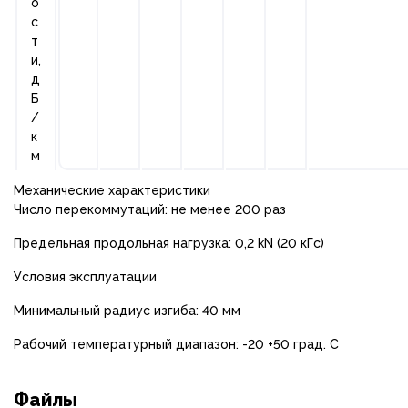
о
с
т
и,
д
Б
/
к
м
Механические характеристики
Число перекоммутаций: не менее 200 раз
Предельная продольная нагрузка: 0,2 kN (20 кГс)
Условия эксплуатации
Минимальный радиус изгиба: 40 мм
Рабочий температурный диапазон: -20 +50 град. С
Файлы