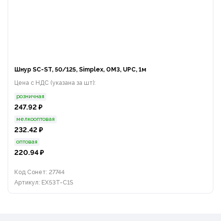
Шнур SC-ST, 50/125, Simplex, OM3, UPC, 1м
Цена с НДС (указана за шт):
розничная
247.92 ₽
мелкооптовая
232.42 ₽
оптовая
220.94 ₽
Код Сонет: 27744
Артикул: EX53T-C1S