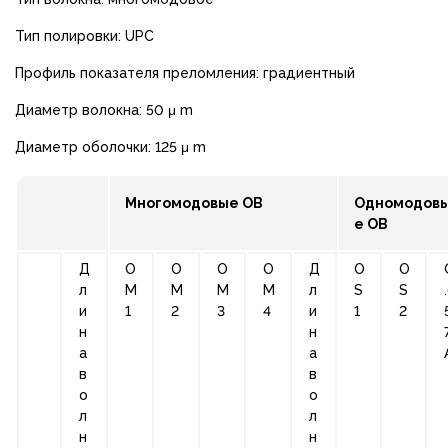
Тип полировки: UPC
Профиль показателя преломления: градиентный
Диаметр волокна: 50 μ m
Диаметр оболочки: 125 μ m
Многомодовые ОВ
Одномодов
е ОВ
Д
О
О
О
О
Д
О
O
л
М
М
М
М
л
S
S
и
1
2
3
4
и
1
2
н
н
а
а
в
в
о
о
л
л
н
н