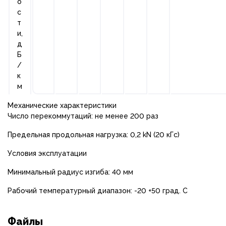
о
с
т
и,
д
Б
/
к
м
Механические характеристики
Число перекоммутаций: не менее 200 раз
Предельная продольная нагрузка: 0,2 kN (20 кГс)
Условия эксплуатации
Минимальный радиус изгиба: 40 мм
Рабочий температурный диапазон: -20 +50 град. С
Файлы