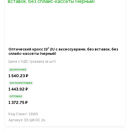
Оптический кросс 19" 2U с аксессуарами, без вставок, без
сплайс-кассеты (черный)
Цена с НДС (указана за шт):
розничная
1 540.23 ₽
мелкооптовая
1 443.92 ₽
оптовая
1 372.75 ₽
Код Сонет: 13193
Артикул: EX ШКОС 2u