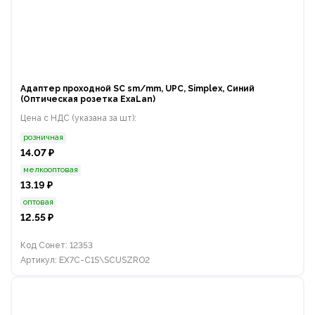
Адаптер проходной SC sm/mm, UPC, Simplex, Синий
(Оптическая розетка ExaLan)
Цена с НДС (указана за шт):
розничная
14.07 ₽
мелкооптовая
13.19 ₽
оптовая
12.55 ₽
Код Сонет: 12353
Артикул: EX7C-C1S\SCUSZRO2