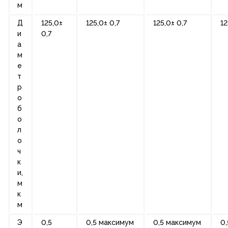
м
Д
125,0±
125,0± 0,7
125,0± 0,7
12
и
0,7
а
м
е
т
р
о
б
о
л
о
ч
к
и,
м
к
м
Э
0,5
0,5 максимум
0,5 максимум
0