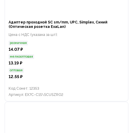
Адаптер проходной SC sm/mm, UPC, Simplex, Синий
(Оптическая розетка ExaLan)
Цена с НДС (указана за шт):
розничная
14.07 ₽
мелкооптовая
13.19 ₽
оптовая
12.55 ₽
Код Сонет: 12353
Артикул: EX7C-C1S\SCUSZRO2