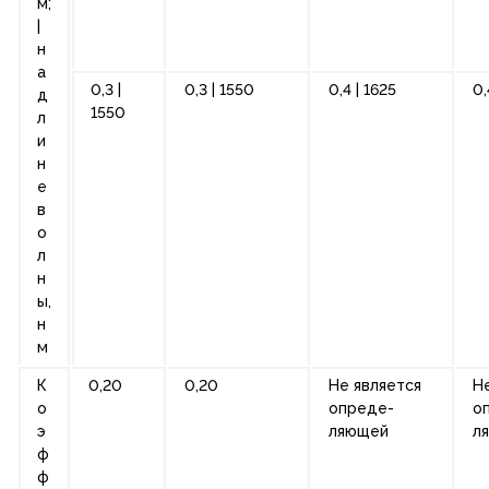
м;
|
н
а
0,3 |
0,3 | 1550
0,4 | 1625
0,
д
1550
л
и
н
е
в
о
л
н
ы,
н
м
К
0,20
0,20
Не является
Н
о
опреде-
о
э
ляющей
л
ф
ф