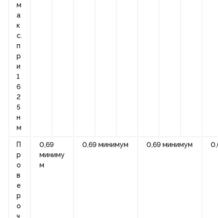
м
а
к
с.
п
р
и
1
6
2
5
н
м
П
0,69
0,69 минимум
0,69 минимум
0
р
миниму
о
м
в
е
р
о
ч