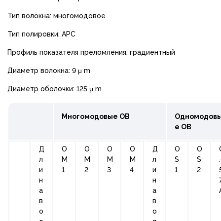
Тип волокна: многомодовое
Тип полировки: APC
Профиль показателя преломления: градиентный
Диаметр волокна: 9 μ m
Диаметр оболочки: 125 μ m
Многомодовые ОВ
Одномодов
е ОВ
Д
О
О
О
О
Д
О
O
л
М
М
М
М
л
S
S
и
1
2
3
4
и
1
2
н
н
а
а
в
в
о
о