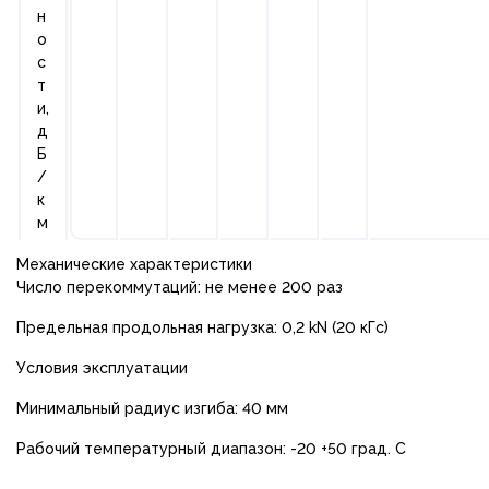
н
о
с
т
и,
д
Б
/
к
м
Механические характеристики
Число перекоммутаций: не менее 200 раз
Предельная продольная нагрузка: 0,2 kN (20 кГс)
Условия эксплуатации
Минимальный радиус изгиба: 40 мм
Рабочий температурный диапазон: -20 +50 град. С