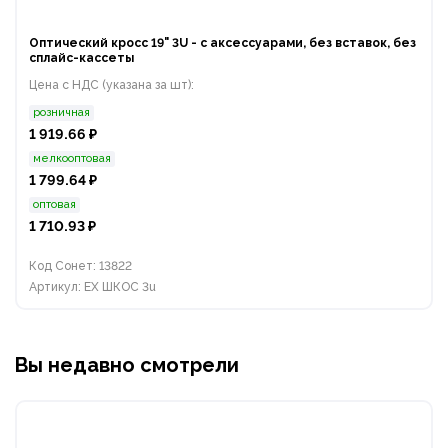
Оптический кросс 19" 3U - с аксессуарами, без вставок, без
сплайс-кассеты
Цена с НДС (указана за шт):
розничная
1 919.66 ₽
мелкооптовая
1 799.64 ₽
оптовая
1 710.93 ₽
Код Сонет: 13822
Артикул: EX ШКОС 3u
Вы недавно смотрели