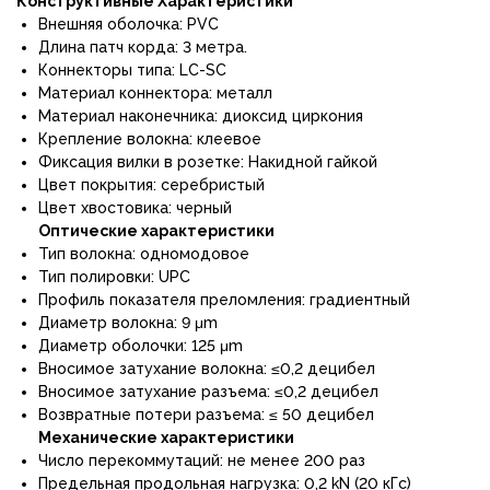
Конструктивные Характеристики
Внешняя оболочка:
PVC
Длина патч корда: 3 метра.
Коннекторы типа:
L
C-SC
Материал коннектора
:
металл
Материал наконечника: диоксид циркония
Крепление волокна: клеевое
Фиксация вилки в розетке: Накидной гайкой
Цвет покрытия: серебристый
Цвет хвостовика: черный
Оптические характеристики
Тип волокна: одномодовое
Тип полировки:
UPC
Профиль показателя преломления: градиентный
Диаметр волокна: 9 μm
Диаметр оболочки: 125 μm
Вносимое затухание волокна: ≤0,2 децибел
Вносимое затухание разъема: ≤0,2 децибел
Возвратные потери разъема: ≤ 50 децибел
Механические характеристики
Число перекоммутаций: не менее 200 раз
Предельная продольная нагрузка: 0,2
kN (20 к
Гс
)