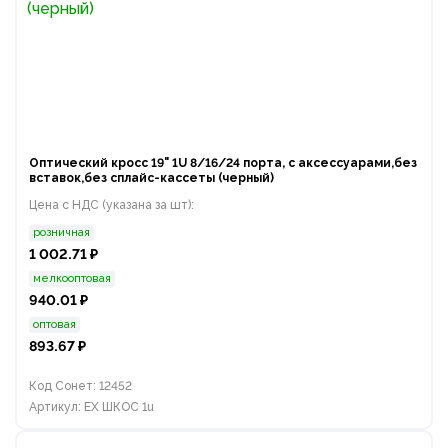
Оптический кросс 19" 1U 8/16/24 порта, с аксессуарами,без
вставок,без сплайс-кассеты (черный)
Цена с НДС (указана за шт):
розничная
1 002.71 ₽
мелкооптовая
940.01 ₽
оптовая
893.67 ₽
Код Сонет: 12452
Артикул: EX ШКОС 1u