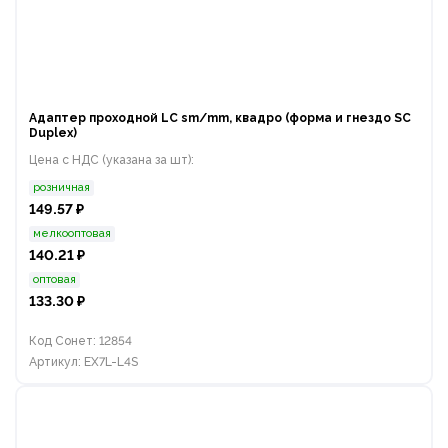
Адаптер проходной LС sm/mm, квадро (форма и гнездо SC
Duplex)
Цена с НДС (указана за шт):
розничная
149.57 ₽
мелкооптовая
140.21 ₽
оптовая
133.30 ₽
Код Сонет: 12854
Артикул: EX7L-L4S