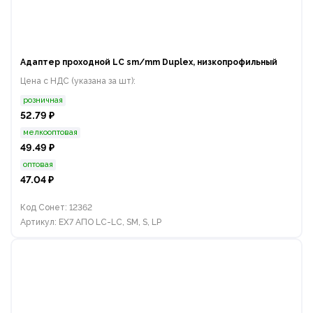
Адаптер проходной LC sm/mm Duplex, низкопрофильный
Цена с НДС (указана за шт):
розничная
52.79 ₽
мелкооптовая
49.49 ₽
оптовая
47.04 ₽
Код Сонет: 12362
Артикул: EX7 АПО LC-LC, SM, S, LP