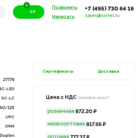
0
Позвонить
+7 (495) 730 64 16
0 ₽
sales@sonet.ru
Написать
Сертификаты
Доставка
27779
4C-L5D
Цена с НДС
(указана за шт)
SC-LC
50/125
розничная
872.20 ₽
UPC
мелкооптовая
817.66 ₽
OM4
Duplex
оптовая
777.37 ₽