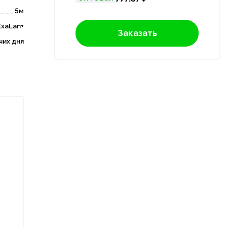
5м
ExaLan+
Заказать
чих дня