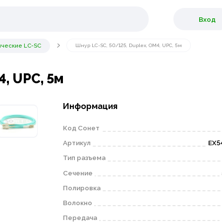
Вход
ические LC-SC
Шнур LC-SC, 50/125, Duplex, OM4, UPC, 5м
4, UPC, 5м
Информация
Код Сонет
Артикул
EX5
Тип разъема
Сечение
Полировка
Волокно
Передача