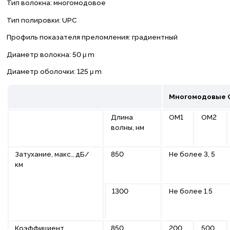
Тип волокна: многомодовое
Тип полировки: UPC
Профиль показателя преломления: градиентный
Диаметр волокна: 50 μ m
Диаметр оболочки: 125 μ m
Многомодовые 
Длина
ОМ1
ОМ2
волны, нм
Затухание, макс., дБ/
850
Не более 3, 5
км
1300
Не более 1.5
Коэффициент
850
200
500