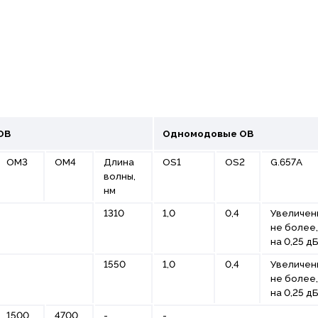
ОВ
Одномодовые ОВ
ОМ3
ОМ4
Длина
ОS1
OS2
G.657A
волны,
нм
1310
1,0
0,4
Увеличен
не более,
на 0,25 д
1550
1,0
0,4
Увеличен
не более,
на 0,25 д
1500
4700
-
-