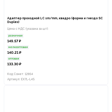
Адаптер проходной LС sm/mm, квадро (форма и гнездо SC
Duplex)
Цена с НДС (указана за шт):
розничная
149.57 ₽
мелкооптовая
140.21 ₽
оптовая
133.30 ₽
Код Сонет: 12854
Артикул: EX7L-L4S