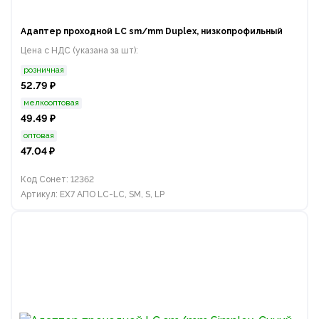
Адаптер проходной LC sm/mm Duplex, низкопрофильный
Цена с НДС (указана за шт):
розничная
52.79 ₽
мелкооптовая
49.49 ₽
оптовая
47.04 ₽
Код Сонет: 12362
Артикул: EX7 АПО LC-LC, SM, S, LP