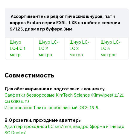
Ассортиментный ряд оптических шнуров, патч
кордов Exalan серии EX9L-LХS на кабеле сечения
9/125, диаметр буфера 3мм
Шнур
Шнур LC-
Шнур LC-
Шнур LC-
LC-LC 1
LC 2
LC 3
LC 5
метр
метра
метра
метров
Совместимость
Для обезжиривания и подготовки к коннекту.
Салфетки безворсовые KimTech Science (Kimwipes) 11*21
см (280 шт.)
Изопропанол 1 литр, особо чистый, ОСЧ 13-5.
В.О розетки, проходные адаптеры
Адаптер проходной LС sm/mm, квадро (форма и гнездо
SC Duplex)