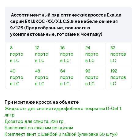
Ассортиментный ряд оптических кроссов Exalan
серии ЕХ ШКОС -ХХ/Х.LC.S.9 на кабеле сечения
9/125
(Предсобранные, полностью
укомплектованные, готовые к монтажу)
8
12
16
24
32
порто
порто
порто
порто
портов
в LC
в LC
в LC
в LC
LC
40
48
64
96
192
порто
порто
порто
порто
портов
в LC
в LC
в LC
в LC
LC
При монтаже кросса на объекте
Жидкость для снятия гидрофобного покрытия D-Gel 1
литр
Дозатор для спирта, 226 гр.
Баллончик со сжатым воздухом
Комплект винт с шайбой и гайкой (упаковка 50 штук)