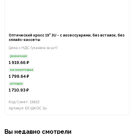
Оптический кросс 19" 3U - с аксессуарами, без вставок, без
сплайс-кассеты
Цена с НДС (указана за шт):
розничная
1 919.66 ₽
мелкооптовая
1 799.64 ₽
оптовая
1 710.93 ₽
Код Сонет: 13822
Артикул: EX ШКОС 3u
Вы недавно смотрели