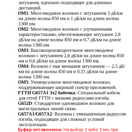
затухания, идеально подходящее для длинных
дистанций.
OM1
: Многомодовое волокно с затуханием 3 дБ/км
·
на длине волны 850 нм и 1 дБ/км на длине волны
1300 нм.
OM2
: Многомодовое волокно с улучшенными
·
характеристиками, обеспечивающее затухание 2,8
дБ/км на длине волны 850 нм и 0,7 дБ/км на длине
волны 1300 нм.
OM3
: Высокопроизводительное многомодовое
·
волокно с затуханием 2,6 дБ/км на длине волны 850
нм и 0,6 дБ/км на длине волны 1300 нм.
OM4
: Волокно с еще меньшим затуханием — 2,5 дБ/
·
км на длине волны 850 нм и 0,55 дБ/км на длине
волны 1300 нм.
OM5
: Универсальное многомодовое волокно,
·
поддерживающее широкий спектр приложений.
FTTH G657A1 3х2 бабочка
: Специальный кабель
·
для сетей FTTH с малыми радиусами изгиба.
G652D
: Стандартное одномодовое волокно для
·
магистральных линий связи.
G657A1/G657A2
: Волокна с уменьшенным радиусом
·
изгиба, подходящие для сложных условий
эксплуатации.
Буфер оптоволокна:
На выбор 2 либо 3 мм, при
·