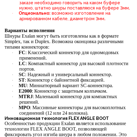
заказе необходимо говорить на каком буфере
.
нужно, штатно шнуры поставляюся на буфере 3мм
Опционально:
возможно изготовление на
·
.
армированном кабеле, диаметром 3мм
Варианты исполнения
Шнуры Exalan могут быть изготовлены как в формате
Simplex, так и Duplex. Возможна оконцовка различными
типами коннекторов:
FC
: Классический коннектор для одномодовых
·
применений.
LC
: Компактный коннектор для высокой плотности
·
портов.
SC
: Надежный и универсальный коннектор.
·
ST
: Коннектор с байонетной фиксацией.
·
MU
: Миниатюрный вариант SC-коннектора.
·
E2000
: Коннектор с защитным колпачком.
·
MTRJ
: Маленький коннектор для компактных
·
решений.
MPO
: Массивные коннекторы для высокоплотных
·
соединений (12 или 24 волокна).
Инновационная технология FLEX ANGLE BOOT
Особенностью продукции Exalan является использование
технологии FLEX ANGLE BOOT, позволяющей
фиксировать угол изгиба шнура в любом положении. Это