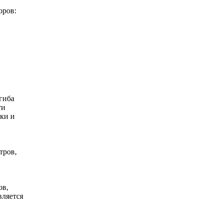
оров:
гиба
ти
ки и
тров,
ов,
вляется