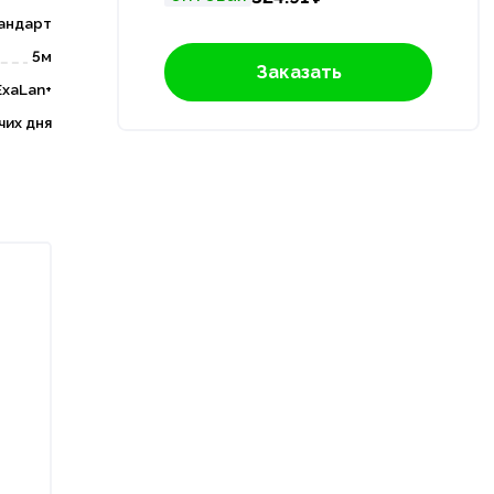
андарт
5м
Заказать
ExaLan+
чих дня