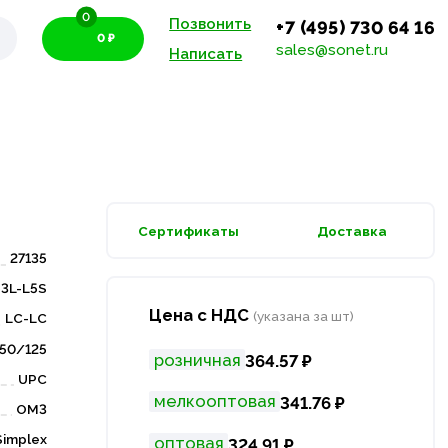
0
Позвонить
+7 (495) 730 64 16
0 ₽
sales@sonet.ru
Написать
Сертификаты
Доставка
27135
3L-L5S
Цена с НДС
(указана за шт)
LC-LC
50/125
розничная
364.57 ₽
UPC
мелкооптовая
341.76 ₽
OM3
Simplex
оптовая
324.91 ₽