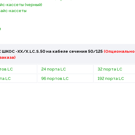
айс-кассеты (черный)
плайс-кассеты
й
 ШКОС -ХХ/Х.LC.S.50 на кабеле сечения 50/125
(Опционально
заказа)
тов LC
24 порта LC
32 порта LC
та LC
96 портов LC
192 порта LC