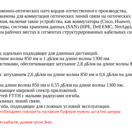
оконно-оптических патч кордов отечественного производства,
значены для коммутации оптических линий связи на оптических
ия, включая такие устройства, как коммутаторы (Cisco, Huawei, 
теры, системы хранения данных (SAN) (HPE, Dell EMC, NetApp),
на рабочих местах в сегментах структурированных кабельных си
я, идеально подходящее для длинных дистанций.
лине волны 850 нм и 1 дБ/км на длине волны 1300 нм.
стиками, обеспечивающее затухание 2,8 дБ/км на длине волны 
затуханием 2,6 дБ/км на длине волны 850 нм и 0,6 дБ/км на дл
а длине волны 850 нм и 0,55 дБ/км на длине волны 1300 нм.
ивающее широкий спектр приложений.
сетей FTTH с малыми радиусами изгиба.
альных линий связи.
гиба, подходящие для сложных условий эксплуатации.
 необходимо говорить на каком буфере нужно, штатно шнуры
.
м кабеле, диаметром 3мм