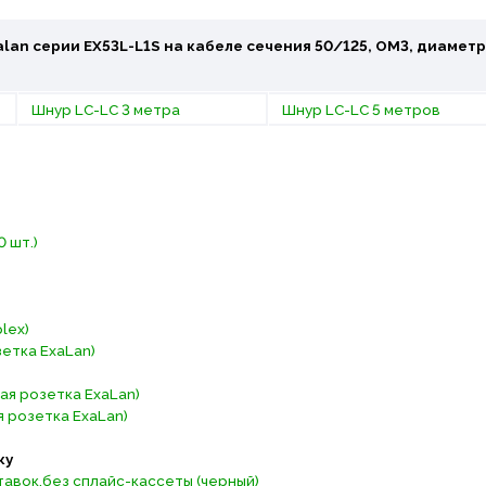
lan серии EX53L-L1S на кабеле сечения 50/125, OM3, диаметр
Шнур LC-LC 3 метра
Шнур LC-LC 5 метров
 шт.)
lex)
етка ExaLan)
ая розетка ExaLan)
 розетка ExaLan)
ку
тавок,без сплайс-кассеты (черный)