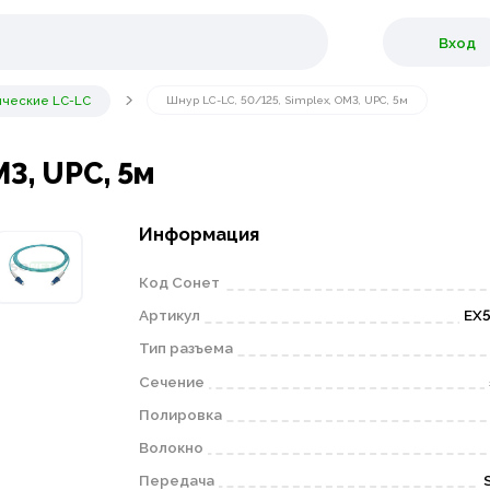
Вход
ические LC-LC
Шнур LC-LC, 50/125, Simplex, OM3, UPC, 5м
M3, UPC, 5м
Информация
Код Сонет
Артикул
EX5
Тип разъема
Сечение
Полировка
Волокно
Передача