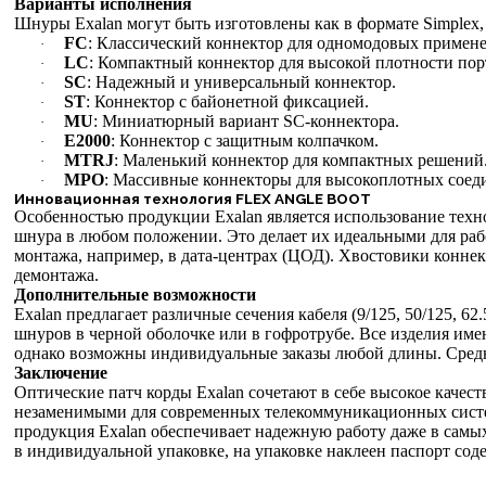
Варианты исполнения
Шнуры Exalan могут быть изготовлены как в формате Simplex
FC
: Классический коннектор для одномодовых примен
·
LC
: Компактный коннектор для высокой плотности пор
·
SC
: Надежный и универсальный коннектор.
·
ST
: Коннектор с байонетной фиксацией.
·
MU
: Миниатюрный вариант SC-коннектора.
·
E2000
: Коннектор с защитным колпачком.
·
MTRJ
: Маленький коннектор для компактных решений
·
MPO
: Массивные коннекторы для высокоплотных соеди
·
Инновационная технология FLEX ANGLE BOOT
Особенностью продукции Exalan является использование те
шнура в любом положении. Это делает их идеальными для раб
монтажа, например, в дата-центрах (ЦОД). Хвостовики коннек
демонтажа.
Дополнительные возможности
Exalan предлагает различные сечения кабеля (9/125, 50/125, 6
шнуров в черной оболочке или в гофротрубе. Все изделия им
однако возможны индивидуальные заказы любой длины. Средни
Заключение
Оптические патч корды Exalan сочетают в себе высокое качест
незаменимыми для современных телекоммуникационных систем
продукция Exalan обеспечивает надежную работу даже в самы
в индивидуальной упаковке, на упаковке наклеен паспорт сод