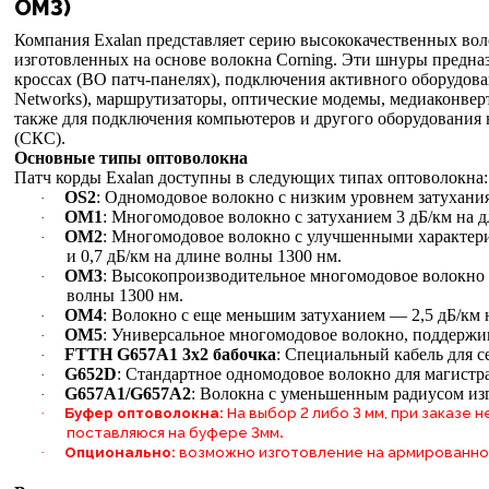
OM3)
Компания Exalan представляет серию высококачественных вол
изготовленных на основе волокна Corning. Эти шнуры предна
кроссах (ВО патч-панелях), подключения активного оборудован
Networks), маршрутизаторы, оптические модемы, медиаконвер
также для подключения компьютеров и другого оборудования 
(СКС).
Основные типы оптоволокна
Патч корды Exalan доступны в следующих типах оптоволокна:
OS2
: Одномодовое волокно с низким уровнем затухани
·
OM1
: Многомодовое волокно с затуханием 3 дБ/км на д
·
OM2
: Многомодовое волокно с улучшенными характери
·
и 0,7 дБ/км на длине волны 1300 нм.
OM3
: Высокопроизводительное многомодовое волокно с 
·
волны 1300 нм.
OM4
: Волокно с еще меньшим затуханием — 2,5 дБ/км н
·
OM5
: Универсальное многомодовое волокно, поддерж
·
FTTH G657A1 3х2 бабочка
: Специальный кабель для 
·
G652D
: Стандартное одномодовое волокно для магистр
·
G657A1/G657A2
: Волокна с уменьшенным радиусом из
·
Буфер оптоволокна:
На выбор 2 либо 3 мм, при заказе
·
.
поставляюся на буфере 3мм
Опционально:
возможно изготовление на армированно
·