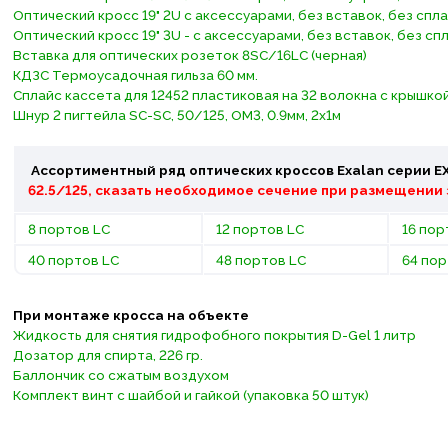
Оптический кросс 19" 2U с аксессуарами, без вставок, без спл
Оптический кросс 19" 3U - с аксессуарами, без вставок, без с
Вставка для оптических розеток 8SC/16LC (черная)
КДЗС Термоусадочная гильза 60 мм.
Сплайс кассета для 12452 пластиковая на 32 волокна с крышко
Шнур 2 пигтейла SC-SC, 50/125, OM3, 0.9мм, 2x1м
Ассортиментный ряд оптических кроссов Exalan серии ЕХ
62.5/125, сказать необходимое сечение при размещении 
8 портов LC
12 портов LC
16 пор
40 портов LC
48 портов LC
64 пор
При монтаже кросса на объекте
Жидкость для снятия гидрофобного покрытия D-Gel 1 литр
Дозатор для спирта, 226 гр.
Баллончик со сжатым воздухом
Комплект винт с шайбой и гайкой (упаковка 50 штук)