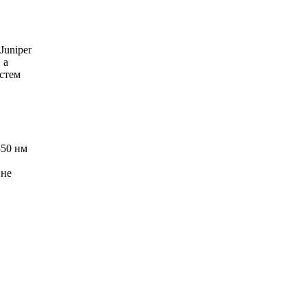
Juniper
 а
стем
850 нм
ине