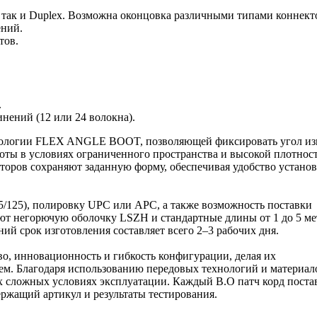
, так и Duplex. Возможна оконцовка различными типами коннект
ений.
тов.
.
нений (12 или 24 волокна).
хнологии FLEX ANGLE BOOT, позволяющей фиксировать угол из
оты в условиях ограниченного пространства и высокой плотнос
торов сохраняют заданную форму, обеспечивая удобство установ
2.5/125), полировку UPC или APC, а также возможность поставки
еют негорючую оболочку LSZH и стандартные длины от 1 до 5 ме
й срок изготовления составляет всего 2–3 рабочих дня.
во, инновационность и гибкость конфигурации, делая их
. Благодаря использованию передовых технологий и материал
х сложных условиях эксплуатации. Каждый В.О патч корд поста
ержащий артикул и результаты тестирования.