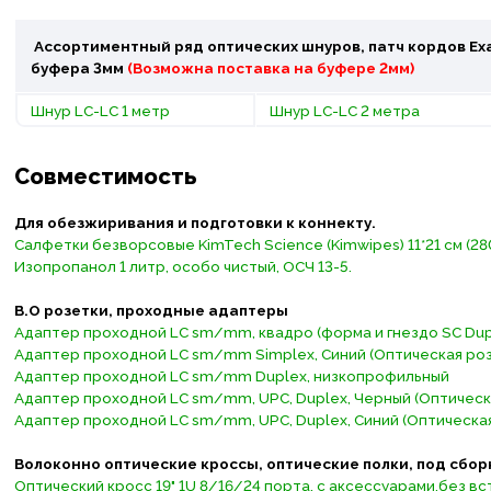
Ассортиментный ряд оптических шнуров, патч кордов Exa
буфера 3мм
(Возможна поставка на буфере 2мм)
Шнур LC-LC 1 метр
Шнур LC-LC 2 метра
Совместимость
Для обезжиривания и подготовки к коннекту.
Салфетки безворсовые KimTech Science (Kimwipes) 11*21 см (280
Изопропанол 1 литр, особо чистый, ОСЧ 13-5.
В.О розетки, проходные адаптеры
Адаптер проходной LС sm/mm, квадро (форма и гнездо SC Dup
Адаптер проходной LC sm/mm Simplex, Синий (Оптическая роз
Адаптер проходной LC sm/mm Duplex, низкопрофильный
Адаптер проходной LC sm/mm, UPC, Duplex, Черный (Оптическ
Адаптер проходной LC sm/mm, UPC, Duplex, Синий (Оптическая
Волоконно оптические кроссы, оптические полки, под сбор
Оптический кросс 19" 1U 8/16/24 порта, с аксессуарами,без вс