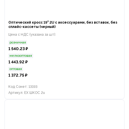
Оптический кросс 19" 2U с аксессуарами, без вставок, без
сплайс-кассеты (черный)
Цена с НДС (указана за шт):
розничная
1 540.23 ₽
мелкооптовая
1 443.92 ₽
оптовая
1 372.75 ₽
Код Сонет: 13193
Артикул: EX ШКОС 2u