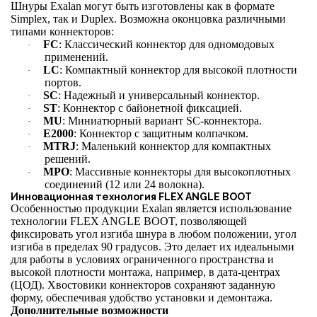
Шнуры Exalan могут быть изготовлены как в формате
Simplex, так и Duplex. Возможна оконцовка различными
типами коннекторов:
FC
: Классический коннектор для одномодовых
·
применений.
LC
: Компактный коннектор для высокой плотности
·
портов.
SC
: Надежный и универсальный коннектор.
·
ST
: Коннектор с байонетной фиксацией.
·
MU
: Миниатюрный вариант SC-коннектора.
·
E2000
: Коннектор с защитным колпачком.
·
MTRJ
: Маленький коннектор для компактных
·
решений.
MPO
: Массивные коннекторы для высокоплотных
·
соединений (12 или 24 волокна).
Инновационная технология FLEX ANGLE BOOT
Особенностью продукции
Exalan является использование
технологии FLEX ANGLE BOOT, позволяющей
фиксировать угол изгиба шнура в любом положении, угол
изгиба в пределах 90 градусов. Это делает их идеальными
для работы в условиях ограниченного пространства и
высокой плотности монтажа, например, в дата-центрах
(ЦОД). Хвостовики коннекторов сохраняют заданную
форму, обеспечивая удобство установки и демонтажа.
Дополнительные возможности