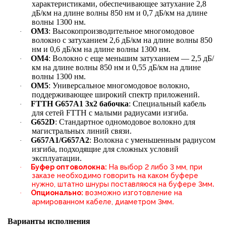
характеристиками, обеспечивающее затухание 2,8
дБ/км на длине волны 850 нм и 0,7 дБ/км на длине
волны 1300 нм.
OM3
: Высокопроизводительное многомодовое
·
волокно с затуханием 2,6 дБ/км на длине волны 850
нм и 0,6 дБ/км на длине волны 1300 нм.
OM4
: Волокно с еще меньшим затуханием — 2,5 дБ/
·
км на длине волны 850 нм и 0,55 дБ/км на длине
волны 1300 нм.
OM5
: Универсальное многомодовое волокно,
·
поддерживающее широкий спектр приложений.
FTTH G657A1 3х2 бабочка
: Специальный кабель
·
для сетей FTTH с малыми радиусами изгиба.
G652D
: Стандартное одномодовое волокно для
·
магистральных линий связи.
G657A1/G657A2
: Волокна с уменьшенным радиусом
·
изгиба, подходящие для сложных условий
эксплуатации.
Буфер оптоволокна:
На выбор 2 либо 3 мм, при
·
заказе необходимо говорить на каком буфере
.
нужно, штатно шнуры поставляюся на буфере 3мм
Опционально:
возможно изготовление на
·
.
армированном кабеле, диаметром 3мм
Варианты исполнения