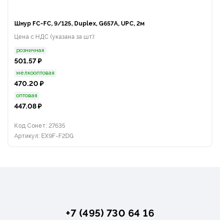
Шнур FC-FC, 9/125, Duplex, G657A, UPC, 2м
Цена с НДС (указана за шт):
розничная
501.57 ₽
мелкооптовая
470.20 ₽
оптовая
447.08 ₽
Код Сонет: 27635
Артикул: EX9F-F2DG
+7 (495) 730 64 16