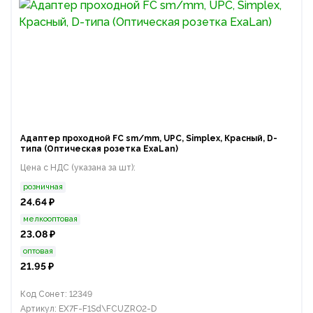
Адаптер проходной FC sm/mm, UPC, Simplex, Красный, D-
типа (Оптическая розетка ExaLan)
Цена с НДС (указана за шт):
розничная
24.64 ₽
мелкооптовая
23.08 ₽
оптовая
21.95 ₽
Код Сонет: 12349
Артикул: EX7F-F1Sd\FCUZRO2-D