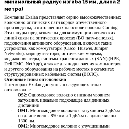
минимальный радиус изгиба 15 мм, длина 2
метра)
Компания
Exalan представляет серию высококачественных
волоконно-оптических патч кордов отечественного
производства, изготовленных на основе волокна Corning.
Эти шнуры предназначены для коммутации оптических
линий связи на оптических кроссах (ВО патч-панелях),
подключения активного оборудования, включая такие
устройства, как коммутаторы (Cisco, Huawei, Juniper
Networks), маршрутизаторы, оптические модемы,
медиаконвертеры, системы хранения данных (SAN) (HPE,
Dell EMC, NetApp), а также для подключения компьютеров
и другого оборудования на рабочих местах в сегментах
структурированных кабельных систем (ВОЛС).
Основные типы оптоволокна
Патч корды
Exalan доступны в следующих типах
оптоволокна:
OS2
: Одномодовое волокно с низким уровнем
·
затухания, идеально подходящее для длинных
дистанций.
OM1
: Многомодовое волокно с затуханием 3 дБ/км
·
на длине волны 850 нм и 1 дБ/км на длине волны
1300 нм.
OM2
: Многомодовое волокно с улучшенными
·