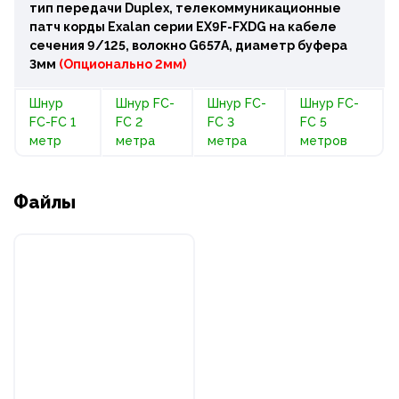
тип передачи Duplex, телекоммуникационные
патч корды
Exalan серии EX9F-FXDG на кабеле
сечения 9/125, волокно G657A, диаметр буфера
3мм
(Опционально 2мм)
Шнур
Шнур FC-
Шнур FC-
Шнур FC-
FC-FC 1
FC 2
FC 3
FC 5
метр
метра
метра
метров
Файлы