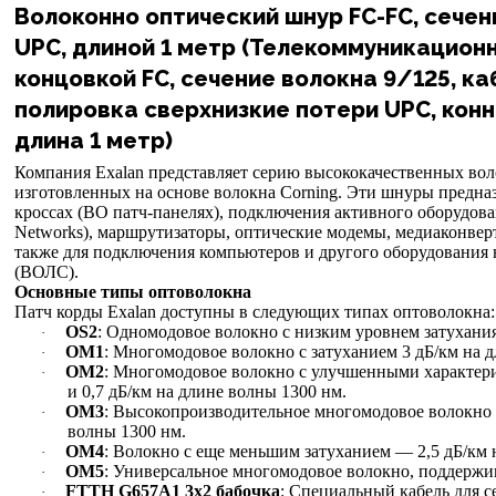
Волоконно оптический шнур FC-FC, сечени
UPC, длиной 1 метр (Телекоммуникационн
концовкой FC, сечение волокна 9/125, ка
полировка сверхнизкие потери UPC, конн
длина 1 метр)
Компания
Exalan представляет серию высококачественных вол
изготовленных на основе волокна Corning. Эти шнуры предна
кроссах (ВО патч-панелях), подключения активного оборудован
Networks), маршрутизаторы, оптические модемы, медиаконвер
также для подключения компьютеров и другого оборудования 
(ВОЛС).
Основные типы оптоволокна
Патч корды
Exalan доступны в следующих типах оптоволокна:
OS2
: Одномодовое волокно с низким уровнем затухани
·
OM1
: Многомодовое волокно с затуханием 3 дБ/км на д
·
OM2
: Многомодовое волокно с улучшенными характери
·
и 0,7 дБ/км на длине волны 1300 нм.
OM3
: Высокопроизводительное многомодовое волокно с 
·
волны 1300 нм.
OM4
: Волокно с еще меньшим затуханием — 2,5 дБ/км н
·
OM5
: Универсальное многомодовое волокно, поддерж
·
FTTH G657A1 3х2 бабочка
: Специальный кабель для 
·