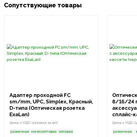
Сопутствующие товары
Адаптер проходной FC
Оптическ
sm/mm, UPC, Simplex, Красный,
8/16/24 
D-типа (Оптическая розетка
аксессуа
ExaLan)
сплайс-к
Цена с НДС (указана за шт):
Цена с НДС (у
розничная
мелкооптовая
оптовая
розничная