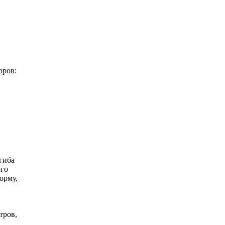
оров:
гиба
ого
орму,
тров,