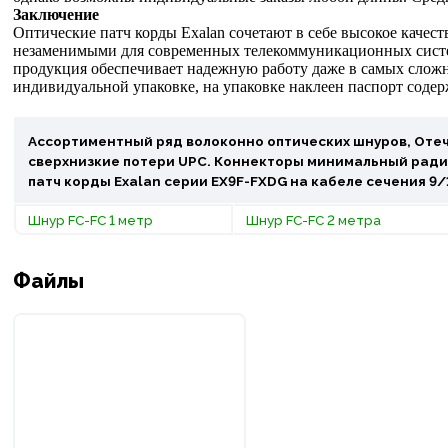
Заключение
Оптические патч корды
Exalan сочетают в себе высокое качес
незаменимыми для современных телекоммуникационных систем
продукция
обеспечивает надежную работу даже в самых сложн
индивидуальной упаковке, на упаковке наклеен паспорт содер
Ассортиментный ряд волоконно оптических шнуров, Отеч
сверхнизкие потери UPC. Коннекторы минимальный радиу
патч корды
Exalan серии EX9F-FXDG на кабеле сечения 9
Шнур FC-FC 1 метр
Шнур FC-FC 2 метра
Файлы