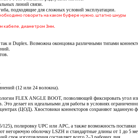
альных линий связи.
гиба, подходящие для сложных условий эксплуатации.
 необходимо говорить на каком буфере нужно, штатно шнуры
.
м кабеле, диаметром 3мм
, так и Duplex. Возможна оконцовка различными типами коннект
ений.
тов.
.
нений (12 или 24 волокна).
хнологии FLEX ANGLE BOOT, позволяющей фиксировать угол из
в. Это делает их идеальными для работы в условиях ограниченн
а-центрах (ЦОД). Хвостовики коннекторов сохраняют заданную ф
2.5/125), полировку UPC или APC, а также возможность поставки
еют негорючую оболочку LSZH и стандартные длины от 1 до 5 ме
й срок изготовления составляет всего 2–3 рабочих дня.