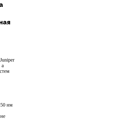
а
ная
Juniper
 а
стем
850 нм
ине