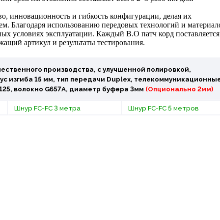
тво, инновационность и гибкость конфигурации, делая их
. Благодаря использованию передовых технологий и материал
ых условиях эксплуатации. Каждый В.О патч корд поставляется
жащий артикул и результаты тестирования.
ественного производства, с улучшенной полировкой,
с изгиба 15 мм, тип передачи Duplex, телекоммуникационны
/125, волокно G657A, диаметр буфера 3мм
(Опционально 2мм)
Шнур FC-FC 3 метра
Шнур FC-FC 5 метров