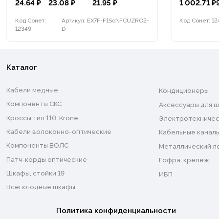
24.64 ₽
23.08 ₽
21.95 ₽
1 002.71 ₽
Код Сонет:
Артикул: EX7F-F1Sd\FCUZRO2-
Код Сонет: 12
12349
D
Каталог
Кабели медные
Кондиционеры
Компоненты СКС
Аксессуары для ш
Кроссы тип 110, Krone
Электротехничес
Кабели волоконно-оптические
Кабельные каналы
Компоненты ВОЛС
Металлический л
Патч-корды оптические
Гофра, крепеж
Шкафы, стойки 19
ИБП
Всепогодные шкафы
Политика конфиденциальности