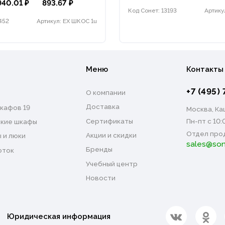
940.01 ₽
893.67 ₽
Код Сонет: 13193
Артику
452
Артикул: EX ШКОС 1u
Меню
Контакты
+7 (495) 
О компании
Доставка
кафов 19
Москва, Каш
Сертификаты
Пн-пт с 10:
кие шкафы
Отдел про
Акции и скидки
 и люки
sales@son
Бренды
оток
Учебный центр
Новости
Юридическая информация