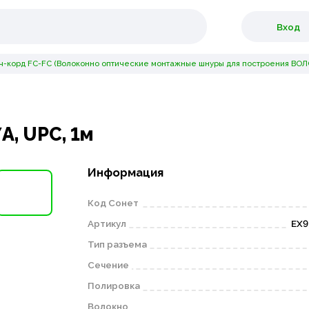
Вход
ч-корд FC-FC (Волоконно оптические монтажные шнуры для построения ВОЛС
A, UPC, 1м
Информация
Код Сонет
Артикул
EX9
Тип разъема
Сечение
Полировка
Волокно