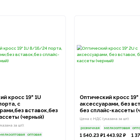
ий кросс 19" 1U
Оптический кросс 19" 
порта, с
аксессуарами, без вс
рами,без вставок,без
без сплайс-кассеты (
ассеты (черный)
Цена с НДС (указана за шт):
казана за шт):
розничная
мелкооптовая
опт
мелкооптовая
оптовая
1 540.23 ₽
1 443.92 ₽
1 3