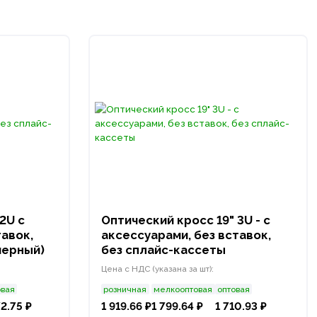
2U с
Оптический кросс 19" 3U - с
тавок,
аксессуарами, без вставок,
черный)
без сплайс-кассеты
Цена с НДС (указана за шт):
овая
розничная
мелкооптовая
оптовая
72.75 ₽
1 919.66 ₽
1 799.64 ₽
1 710.93 ₽