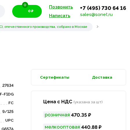
0
Позвонить
+7 (495) 730 64 16
0 ₽
sales@sonet.ru
Написать
), отечественного производства, собрано в Москве
Сертификаты
Доставка
27634
F-F1DG
Цена с НДС
(указана за шт)
FC
9/125
розничная
470.35 ₽
UPC
мелкооптовая
440.88 ₽
G657A