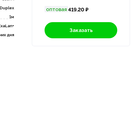
Duplex
оптовая
419.20 ₽
1м
ExaLan+
Заказать
чих дня