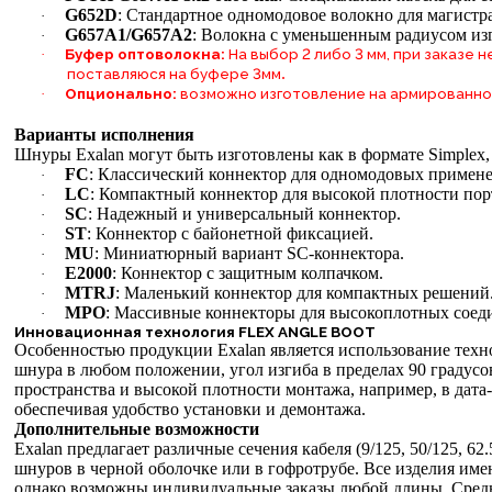
G652D
: Стандартное одномодовое волокно для магистр
·
G657A1/G657A2
: Волокна с уменьшенным радиусом из
·
Буфер оптоволокна:
На выбор 2 либо 3 мм, при заказе
·
.
поставляюся на буфере 3мм
Опционально:
возможно изготовление на армированно
·
Варианты исполнения
Шнуры Exalan могут быть изготовлены как в формате Simplex
FC
: Классический коннектор для одномодовых примен
·
LC
: Компактный коннектор для высокой плотности пор
·
SC
: Надежный и универсальный коннектор.
·
ST
: Коннектор с байонетной фиксацией.
·
MU
: Миниатюрный вариант SC-коннектора.
·
E2000
: Коннектор с защитным колпачком.
·
MTRJ
: Маленький коннектор для компактных решений
·
MPO
: Массивные коннекторы для высокоплотных соеди
·
Инновационная технология FLEX ANGLE BOOT
Особенностью продукции
Exalan является использование те
шнура в любом положении, угол изгиба в пределах 90 градусо
пространства и высокой плотности монтажа, например, в дат
обеспечивая удобство установки и демонтажа.
Дополнительные возможности
Exalan предлагает различные сечения кабеля (9/125, 50/125, 6
шнуров в черной оболочке или в гофротрубе. Все изделия им
однако возможны индивидуальные заказы любой длины. Средни