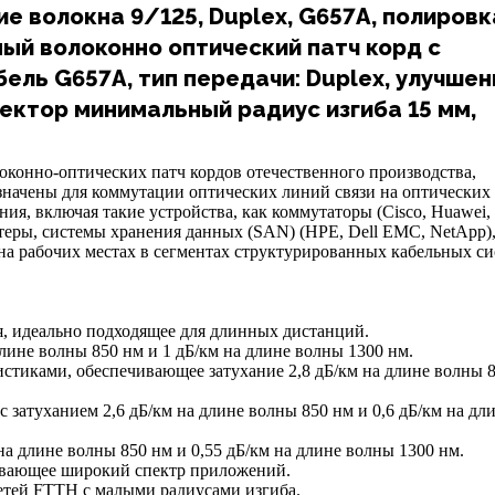
е волокна 9/125, Duplex, G657A, полировк
ый волоконно оптический патч корд с
бель G657A, тип передачи: Duplex, улучшен
ектор минимальный радиус изгиба 15 мм,
оконно-оптических патч кордов отечественного производства,
значены для коммутации оптических линий связи на оптических
ия, включая такие устройства, как коммутаторы (Cisco, Huawei, 
теры, системы хранения данных (SAN) (HPE, Dell EMC, NetApp),
на рабочих местах в сегментах структурированных кабельных си
я, идеально подходящее для длинных дистанций.
лине волны 850 нм и 1 дБ/км на длине волны 1300 нм.
стиками, обеспечивающее затухание 2,8 дБ/км на длине волны 
затуханием 2,6 дБ/км на длине волны 850 нм и 0,6 дБ/км на дл
а длине волны 850 нм и 0,55 дБ/км на длине волны 1300 нм.
ивающее широкий спектр приложений.
сетей FTTH с малыми радиусами изгиба.