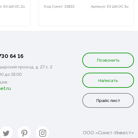
л: EX ШКОС 2u
Код Сонет: 13822
Артикул: EX ШКОС 3u
730 64 16
Позвонить
ирский проезд, д. 27 с. 2
00 до 18:00
Написать
даж:
et.ru
Прайс лист
ООО «Сонет-Инвест»