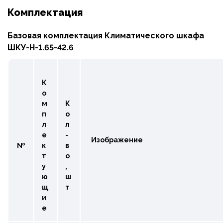
Комплектация
Базовая комплектация Климатического шкафа
ШКУ-Н-1.65-42.6
К
о
м
К
п
о
л
л
е
-
Изображение
№
к
в
т
о
у
,
ю
ш
щ
т
и
е