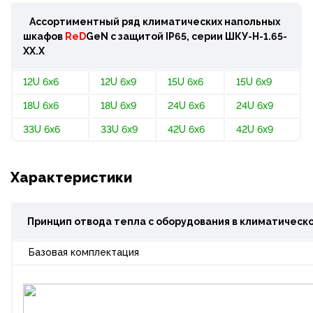
Ассортиментный ряд климатических напольных
шкафов
ReD
GeN
с защитой IP65, серии
ШКУ-Н-1.65-
ХХ.Х
12U 6x6
12U 6x9
15U 6x6
15U 6x9
18U 6x6
18U 6x9
24U 6x6
24U 6x9
33U 6x6
33U 6x9
42U 6x6
42U 6x9
Характеристики
Принцип отвода тепла с оборудования в климатическ
Базовая комплектация